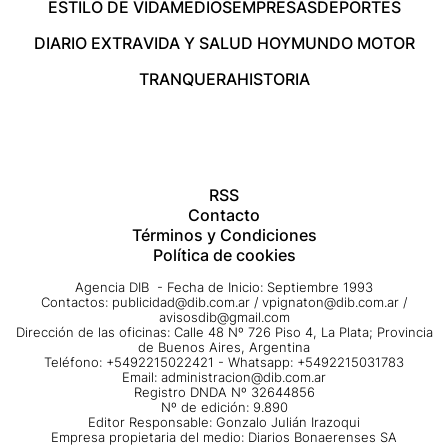
ESTILO DE VIDA
MEDIOS
EMPRESAS
DEPORTES
DIARIO EXTRA
VIDA Y SALUD HOY
MUNDO MOTOR
TRANQUERA
HISTORIA
RSS
Contacto
Términos y Condiciones
Política de cookies
Agencia DIB - Fecha de Inicio: Septiembre 1993
Contactos:
publicidad@dib.com.ar
/
vpignaton@dib.com.ar
/
avisosdib@gmail.com
Dirección de las oficinas: Calle 48 Nº 726 Piso 4, La Plata; Provincia
de Buenos Aires, Argentina
Teléfono: +5492215022421 - Whatsapp: +5492215031783
Email:
administracion@dib.com.ar
Registro DNDA Nº 32644856
Nº de edición: 9.890
Editor Responsable: Gonzalo Julián Irazoqui
Empresa propietaria del medio: Diarios Bonaerenses SA