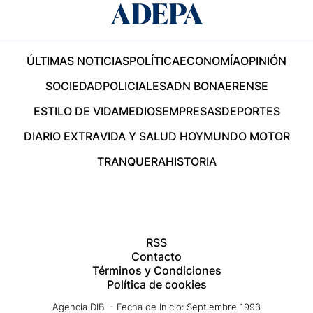
ÚLTIMAS NOTICIAS
POLÍTICA
ECONOMÍA
OPINIÓN
SOCIEDAD
POLICIALES
ADN BONAERENSE
ESTILO DE VIDA
MEDIOS
EMPRESAS
DEPORTES
DIARIO EXTRA
VIDA Y SALUD HOY
MUNDO MOTOR
TRANQUERA
HISTORIA
RSS
Contacto
Términos y Condiciones
Política de cookies
Agencia DIB - Fecha de Inicio: Septiembre 1993