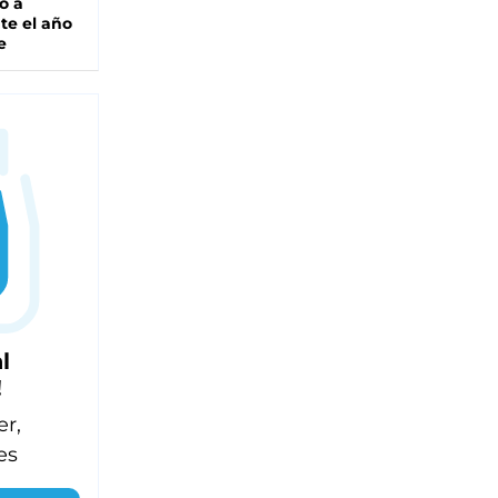
o a
te el año
e
l
!
er,
es