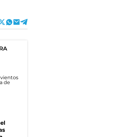
ORA
el
as