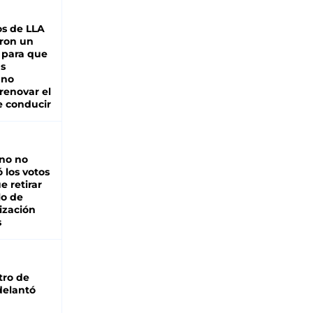
s de LLA
ron un
 para que
as
 no
renovar el
e conducir
rno no
 los votos
e retirar
lo de
ización
s
tro de
adelantó