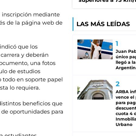
superiores a 75 km/
a inscripción mediante
avés de la página web de
LAS MÁS LEÍDAS
indicó que los
Juan Pabl
 carrera y deberán
único pa
llegó a la
documento, una fotos
Argentin
tulo de estudios
o todo en soporte papel
a lo requiera.
ARBA in
vence el
para pag
istintos beneficios que
descuent
 de oportunidades para
cuota 4 
Inmobilia
Urbano
ra estudiantes