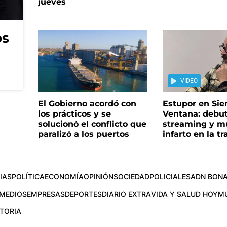
jueves
os
VIDEO
El Gobierno acordó con
Estupor en Sier
los prácticos y se
Ventana: debu
solucionó el conflicto que
streaming y m
paralizó a los puertos
infarto en la t
IAS
POLÍTICA
ECONOMÍA
OPINIÓN
SOCIEDAD
POLICIALES
ADN BONA
MEDIOS
EMPRESAS
DEPORTES
DIARIO EXTRA
VIDA Y SALUD HOY
M
STORIA