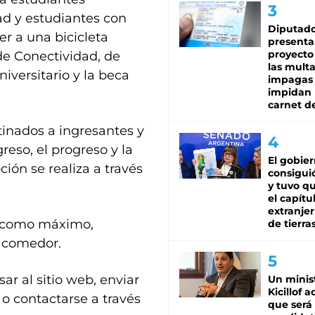
ad y estudiantes con
Diputado
r a una bicicleta
presenta
proyecto
 de Conectividad, de
las mult
iversitario y la beca
impagas
impidan 
carnet d
inados a ingresantes y
greso, el progreso y la
El gobie
ción se realiza a través
consiguió
y tuvo qu
el capítu
extranjer
as como máximo,
de tierra
l comedor.
ar al sitio web, enviar
Un minis
Kicillof 
o contactarse a través
que será