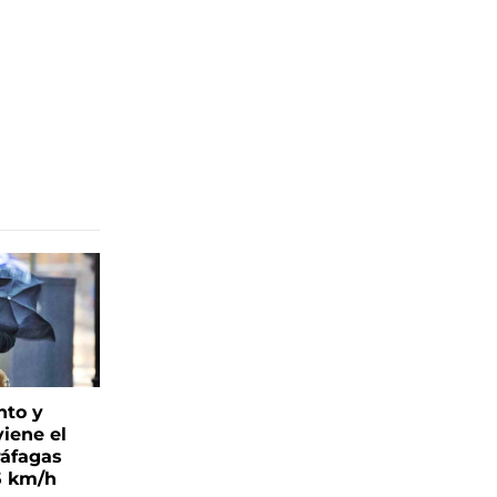
nto y
viene el
ráfagas
5 km/h