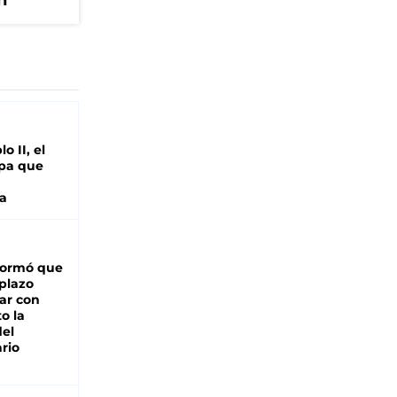
h
o II, el
pa que
a
formó que
 plazo
ar con
o la
del
rio