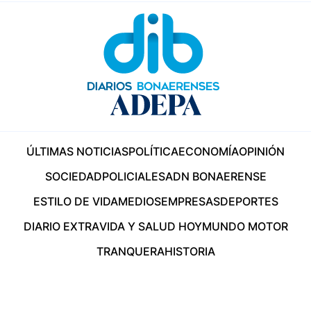
ÚLTIMAS NOTICIAS
POLÍTICA
ECONOMÍA
OPINIÓN
SOCIEDAD
POLICIALES
ADN BONAERENSE
ESTILO DE VIDA
MEDIOS
EMPRESAS
DEPORTES
DIARIO EXTRA
VIDA Y SALUD HOY
MUNDO MOTOR
TRANQUERA
HISTORIA