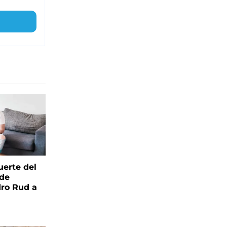
uerte del
 de
ro Rud a