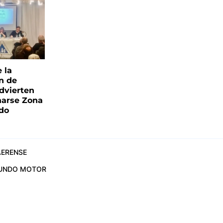
e la
ón de
advierten
narse Zona
ado
ERENSE
UNDO MOTOR