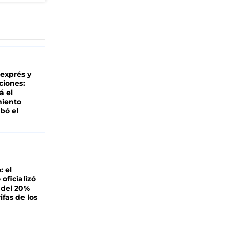
 exprés y
ciones:
á el
miento
bó el
: el
oficializó
 del 20%
ifas de los