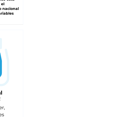
 el
 nacional
riables
l
!
er,
es