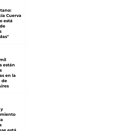
tano:
cía Cuerva
o está
 de
s
das"
mil
s están
s
as en la
a de
ires
 y
miento
la
a
se está