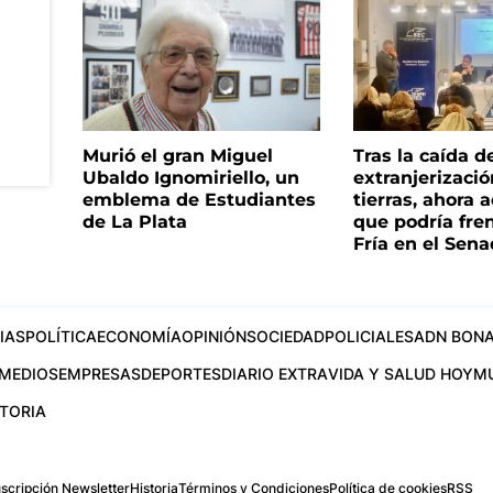
Murió el gran Miguel
Tras la caída d
Ubaldo Ignomiriello, un
extranjerizaci
emblema de Estudiantes
tierras, ahora 
de La Plata
que podría fre
Fría en el Sen
IAS
POLÍTICA
ECONOMÍA
OPINIÓN
SOCIEDAD
POLICIALES
ADN BONA
MEDIOS
EMPRESAS
DEPORTES
DIARIO EXTRA
VIDA Y SALUD HOY
M
STORIA
scripción Newsletter
Historia
Términos y Condiciones
Política de cookies
RSS