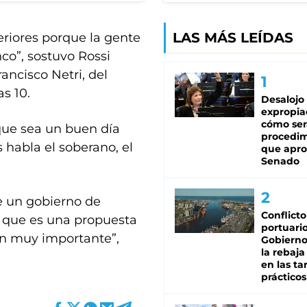
LAS MÁS LEÍDAS
teriores porque la gente
co”, sostuvo Rossi
ancisco Netri, del
s 10.
Desalojo
expropia
cómo ser
que sea un buen día
procedi
 habla el soberano, el
que apro
Senado
e un gobierno de
Conflicto
, que es una propuesta
portuario
ón muy importante”,
Gobierno 
la rebaja
en las tar
prácticos