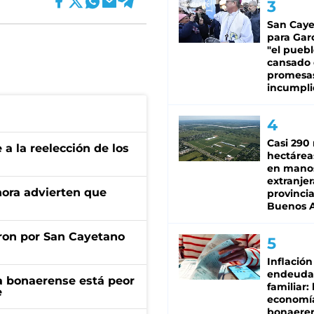
San Caye
para Gar
"el puebl
cansado
promesa
incumpli
Casi 290 
e a la reelección de los
hectárea
en mano
extranjer
ahora advierten que
provinci
Buenos A
ron por San Cayetano
Inflación
endeuda
a bonaerense está peor
familiar: 
e
economí
bonaeren