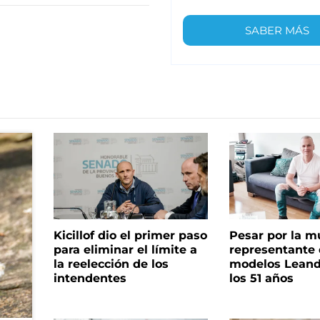
SABER MÁS
Kicillof dio el primer paso
Pesar por la m
para eliminar el límite a
representante
la reelección de los
modelos Leand
intendentes
los 51 años