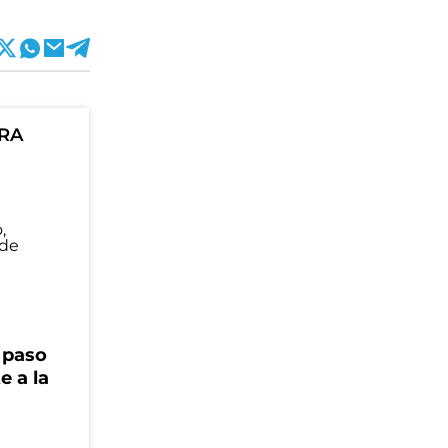
ORA
r paso
e a la