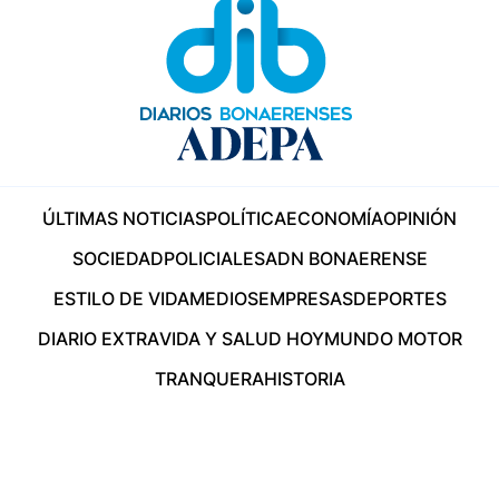
ÚLTIMAS NOTICIAS
POLÍTICA
ECONOMÍA
OPINIÓN
SOCIEDAD
POLICIALES
ADN BONAERENSE
ESTILO DE VIDA
MEDIOS
EMPRESAS
DEPORTES
DIARIO EXTRA
VIDA Y SALUD HOY
MUNDO MOTOR
TRANQUERA
HISTORIA