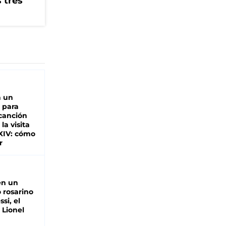
 tres
n un
 para
 canción
 la visita
XIV: cómo
r
en un
 rosarino
si, el
 Lionel