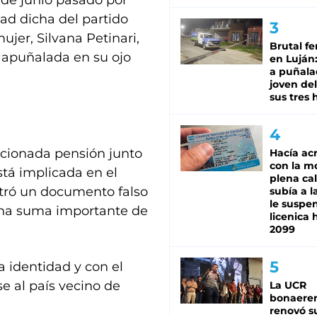
 de junio pasado por
dad dicha del partido
jer, Silvana Petinari,
Brutal fe
 apuñalada en su ojo
en Luján
a puñala
joven de
sus tres 
cionada pensión junto
Hacía ac
con la m
stá implicada en el
plena cal
stró un documento falso
subía a l
le suspe
una suma importante de
licenica 
2099
a identidad y con el
e al país vecino de
La UCR
bonaere
renovó s