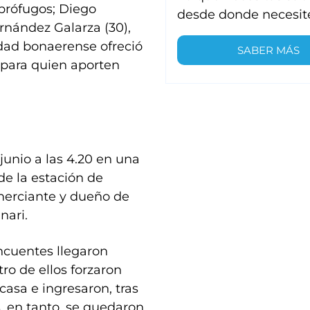
prófugos; Diego
desde donde necesit
rnández Galarza (30),
idad bonaerense ofreció
SABER MÁS
 para quien aporten
junio a las 4.20 en una
 de la estación de
merciante y dueño de
nari.
ncuentes llegaron
tro de ellos forzaron
asa e ingresaron, tras
, en tanto, se quedaron