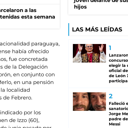
joven delante de sus
hijos
rcelaron a las
tenidas esta semana
LAS MÁS LEÍDAS
nacionalidad paraguaya,
ense había ofrecido
Lanzaro
os, fue concretada
concurso
elegir la
es de la Delegación
oficial de
orón, en conjunto con
de León 
participa
Merlo, en una pensión
 la localidad
 de Febrero.
Falleció 
sanatorio
sindicado por los
Jorge Mes
padre de
en de Izzo (60),
Messi