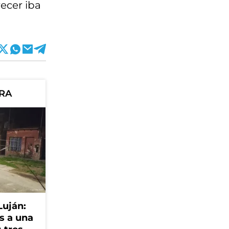
recer iba
ORA
Luján:
s a una