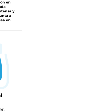
ión en
ada
intensa y
unta a
lea en
l
!
er,