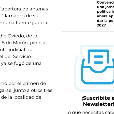
Convenc
una jorn
 “apertura de antenas
política 
 “llamados de su
ahora ap
dar la pe
am una fuente judicial.
2027
udio Oviedo, de la
 5 de Morón, pidió al
to judicial que
l del Servicio
 ya se fugó de una
timo por el crimen de
arse, junto a otros tres
 de la localidad de
¡Suscribite a
Newsletter
Lo que necesitas sab