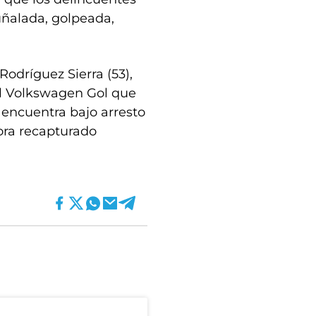
uñalada, golpeada,
odríguez Sierra (53),
el Volkswagen Gol que
 encuentra bajo arresto
hora recapturado