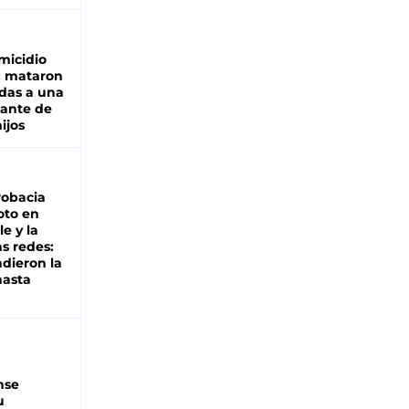
micidio
: mataron
das a una
lante de
hijos
robacia
oto en
le y la
as redes:
ndieron la
hasta
nse
u