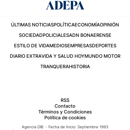
ÚLTIMAS NOTICIAS
POLÍTICA
ECONOMÍA
OPINIÓN
SOCIEDAD
POLICIALES
ADN BONAERENSE
ESTILO DE VIDA
MEDIOS
EMPRESAS
DEPORTES
DIARIO EXTRA
VIDA Y SALUD HOY
MUNDO MOTOR
TRANQUERA
HISTORIA
RSS
Contacto
Términos y Condiciones
Política de cookies
Agencia DIB - Fecha de Inicio: Septiembre 1993