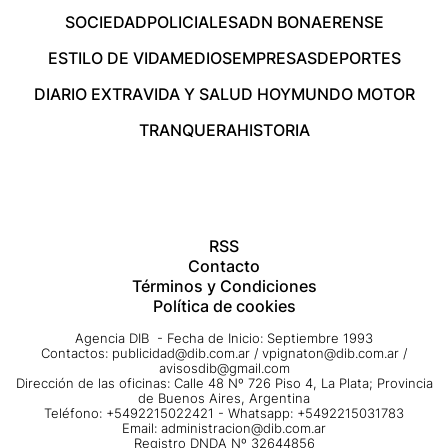
SOCIEDAD
POLICIALES
ADN BONAERENSE
ESTILO DE VIDA
MEDIOS
EMPRESAS
DEPORTES
DIARIO EXTRA
VIDA Y SALUD HOY
MUNDO MOTOR
TRANQUERA
HISTORIA
RSS
Contacto
Términos y Condiciones
Política de cookies
Agencia DIB - Fecha de Inicio: Septiembre 1993
Contactos:
publicidad@dib.com.ar
/
vpignaton@dib.com.ar
/
avisosdib@gmail.com
Dirección de las oficinas: Calle 48 Nº 726 Piso 4, La Plata; Provincia
de Buenos Aires, Argentina
Teléfono: +5492215022421 - Whatsapp: +5492215031783
Email:
administracion@dib.com.ar
Registro DNDA Nº 32644856