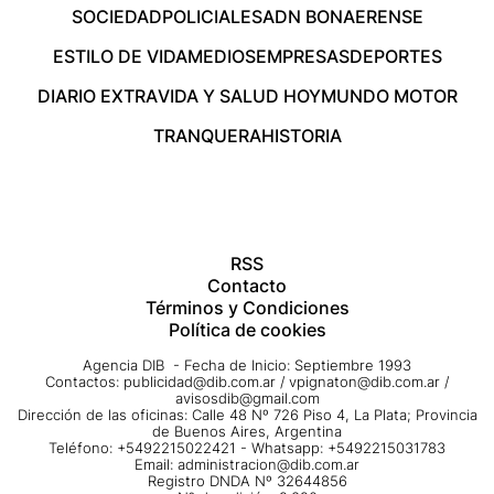
SOCIEDAD
POLICIALES
ADN BONAERENSE
ESTILO DE VIDA
MEDIOS
EMPRESAS
DEPORTES
DIARIO EXTRA
VIDA Y SALUD HOY
MUNDO MOTOR
TRANQUERA
HISTORIA
RSS
Contacto
Términos y Condiciones
Política de cookies
Agencia DIB - Fecha de Inicio: Septiembre 1993
Contactos:
publicidad@dib.com.ar
/
vpignaton@dib.com.ar
/
avisosdib@gmail.com
Dirección de las oficinas: Calle 48 Nº 726 Piso 4, La Plata; Provincia
de Buenos Aires, Argentina
Teléfono: +5492215022421 - Whatsapp: +5492215031783
Email:
administracion@dib.com.ar
Registro DNDA Nº 32644856