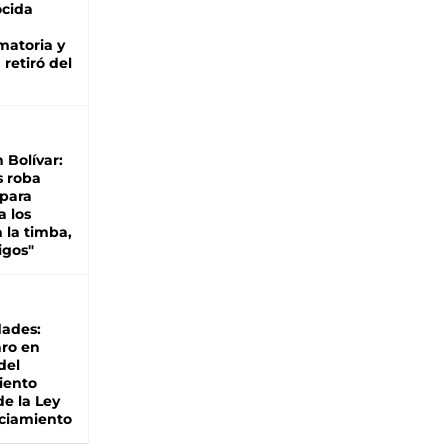
cida
matoria y
retiró del
n Bolívar:
s roba
 para
a los
 la timba,
igos"
dades:
ro en
del
iento
de la Ley
ciamiento