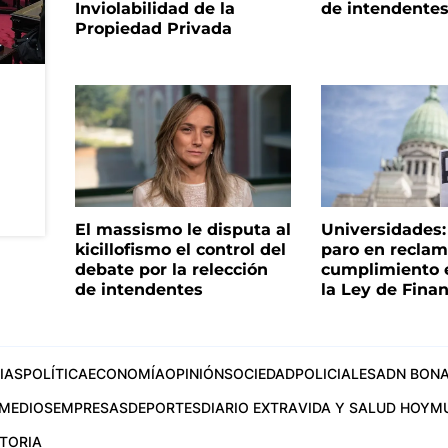
Inviolabilidad de la
de intendente
Propiedad Privada
El massismo le disputa al
Universidades
kicillofismo el control del
paro en reclam
debate por la relección
cumplimiento e
de intendentes
la Ley de Fina
IAS
POLÍTICA
ECONOMÍA
OPINIÓN
SOCIEDAD
POLICIALES
ADN BONA
MEDIOS
EMPRESAS
DEPORTES
DIARIO EXTRA
VIDA Y SALUD HOY
M
STORIA