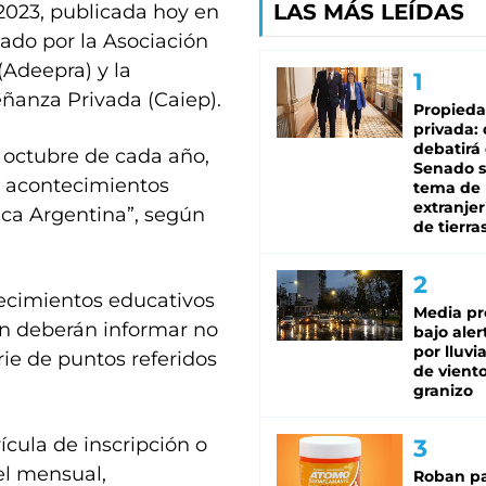
LAS MÁS LEÍDAS
/2023, publicada hoy en
lado por la Asociación
(Adeepra) y la
ñanza Privada (Caiep).
Propied
privada:
debatirá 
e octubre de cada año,
Senado s
s acontecimientos
tema de 
extranjer
ica Argentina”, según
de tierra
lecimientos educativos
Media pr
ón deberán informar no
bajo aler
por lluvi
rie de puntos referidos
de viento
granizo
ícula de inscripción o
cel mensual,
Roban pa