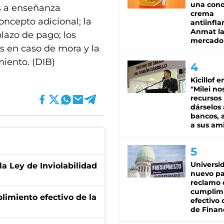
una cono
s a enseñanza
crema
oncepto adicional; la
antiinfla
Anmat la 
plazo de pago; los
mercado
os en caso de mora y la
iento. (DIB)
Kicillof e
"Milei no
recursos
dárselos 
bancos, a
a sus am
Universi
la Ley de Inviolabilidad
nuevo pa
reclamo 
cumplim
limiento efectivo de la
efectivo 
de Finan