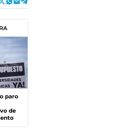
ORA
o paro
ivo de
iento