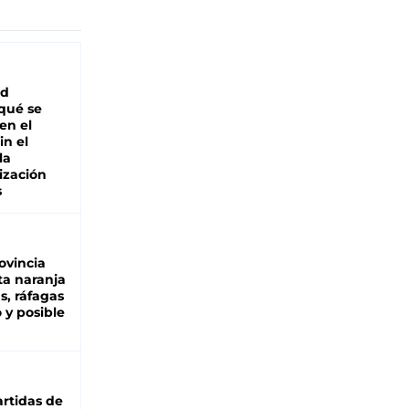
ad
 qué se
en el
in el
la
ización
s
ovincia
ta naranja
as, ráfagas
 y posible
rtidas de