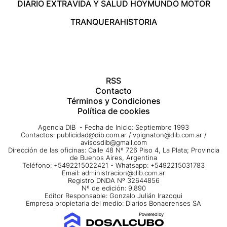
DIARIO EXTRA
VIDA Y SALUD HOY
MUNDO MOTOR
TRANQUERA
HISTORIA
RSS
Contacto
Términos y Condiciones
Política de cookies
Agencia DIB - Fecha de Inicio: Septiembre 1993
Contactos:
publicidad@dib.com.ar
/
vpignaton@dib.com.ar
/
avisosdib@gmail.com
Dirección de las oficinas: Calle 48 Nº 726 Piso 4, La Plata; Provincia
de Buenos Aires, Argentina
Teléfono: +5492215022421 - Whatsapp: +5492215031783
Email:
administracion@dib.com.ar
Registro DNDA Nº 32644856
Nº de edición: 9.890
Editor Responsable: Gonzalo Julián Irazoqui
Empresa propietaria del medio: Diarios Bonaerenses SA