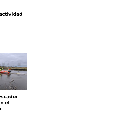
actividad
escador
n el
o