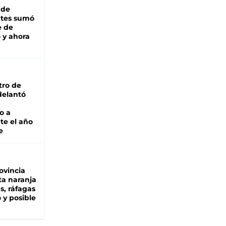
 de
ntes sumó
e de
 y ahora
tro de
adelantó
o a
te el año
e
ovincia
ta naranja
as, ráfagas
 y posible