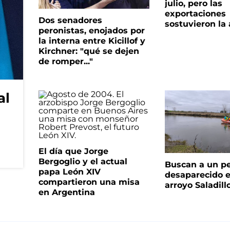
julio, pero las
exportaciones
Dos senadores
sostuvieron la 
peronistas, enojados por
la interna entre Kicillof y
Kirchner: "qué se dejen
de romper..."
al
El día que Jorge
Bergoglio y el actual
Buscan a un p
papa León XIV
desaparecido e
compartieron una misa
arroyo Saladill
en Argentina