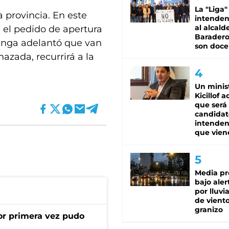
La "Liga"
 provincia. En este
intende
al alcald
 el pedido de apertura
Baradero
tanga adelantó que van
son doce
hazada, recurrirá a la
Un minis
Kicillof 
que será
candidat
intenden
que vien
Media pr
bajo aler
por lluvi
de viento
granizo
or primera vez pudo