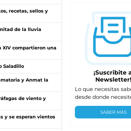
, recetas, sellos y
itad de la lluvia
ón XIV compartieron una
 Saladillo
¡Suscribite a
Newsletter
amatoria y Anmat la
Lo que necesitas sab
desde donde necesit
 ráfagas de viento y
SABER MÁS
as y se esperan vientos