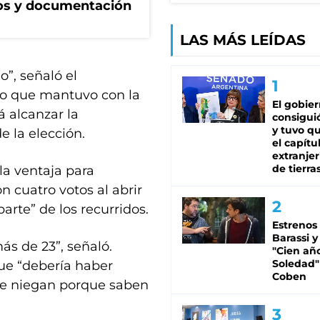
los y documentación
LAS MÁS LEÍDAS
o”, señaló el
go que mantuvo con la
El gobie
á alcanzar la
consiguió
y tuvo qu
e la elección.
el capítu
extranjer
de tierra
la ventaja para
n cuatro votos al abrir
arte” de los recurridos.
Estrenos
Barassi y
más de 23”, señaló.
"Cien añ
Soledad"
ue “debería haber
Coben
“Se niegan porque saben