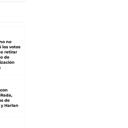
rno no
 los votos
e retirar
lo de
ización
s
 con
 Rada,
os de
 y Harlan