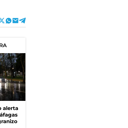
ORA
 alerta
ráfagas
granizo