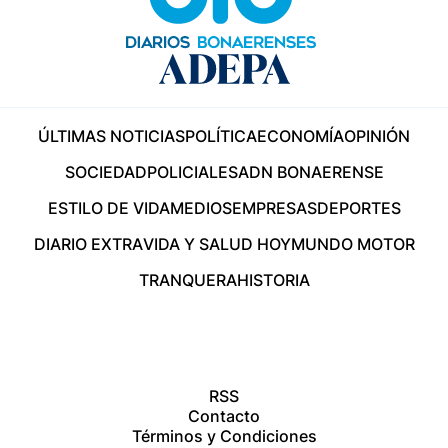
ÚLTIMAS NOTICIAS
POLÍTICA
ECONOMÍA
OPINIÓN
SOCIEDAD
POLICIALES
ADN BONAERENSE
ESTILO DE VIDA
MEDIOS
EMPRESAS
DEPORTES
DIARIO EXTRA
VIDA Y SALUD HOY
MUNDO MOTOR
TRANQUERA
HISTORIA
RSS
Contacto
Términos y Condiciones