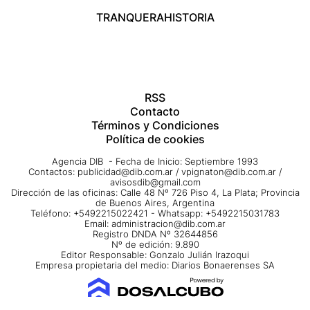
TRANQUERA
HISTORIA
RSS
Contacto
Términos y Condiciones
Política de cookies
Agencia DIB - Fecha de Inicio: Septiembre 1993
Contactos:
publicidad@dib.com.ar
/
vpignaton@dib.com.ar
/
avisosdib@gmail.com
Dirección de las oficinas: Calle 48 Nº 726 Piso 4, La Plata; Provincia
de Buenos Aires, Argentina
Teléfono: +5492215022421 - Whatsapp: +5492215031783
Email:
administracion@dib.com.ar
Registro DNDA Nº 32644856
Nº de edición: 9.890
Editor Responsable: Gonzalo Julián Irazoqui
Empresa propietaria del medio: Diarios Bonaerenses SA