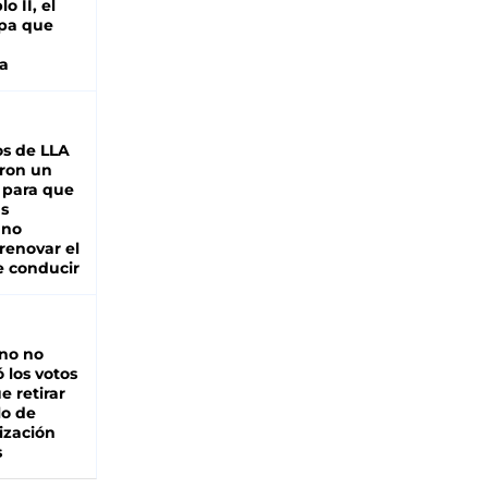
o II, el
pa que
a
s de LLA
ron un
 para que
as
 no
renovar el
e conducir
rno no
 los votos
e retirar
lo de
ización
s