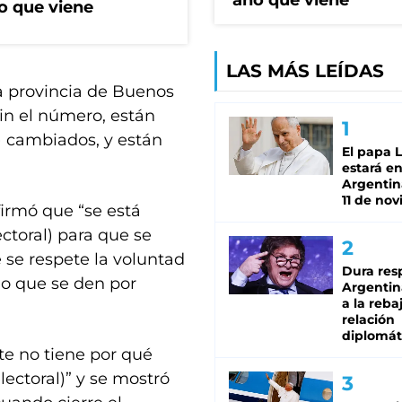
año que viene
o que viene
LAS MÁS LEÍDAS
a provincia de Buenos
sin el número, están
) cambiados, y están
El papa 
estará en
Argentina
11 de no
firmó que “se está
ectoral) para que se
se respete la voluntad
Dura res
no que se den por
Argentina
a la reba
relación
diplomát
te no tiene por qué
lectoral)” y se mostró