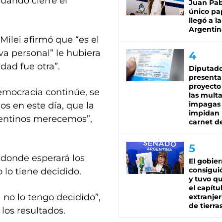
uando cierre el
Juan Pabl
único pa
llegó a la
Argentin
Milei afirmó que “es el
va personal” le hubiera
idad fue otra”.
Diputado
presenta
proyecto
emocracia continúe, se
las mult
impagas
s en este día, que la
impidan 
gentinos merecemos”,
carnet d
 donde esperará los
El gobie
consiguió
 lo tiene decidido.
y tuvo qu
el capítu
 no lo tengo decidido”,
extranjer
de tierra
los resultados.