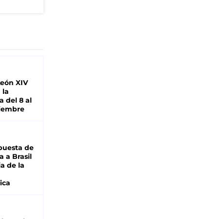
León XIV
 la
 del 8 al
viembre
puesta de
 a Brasil
ja de la
ica