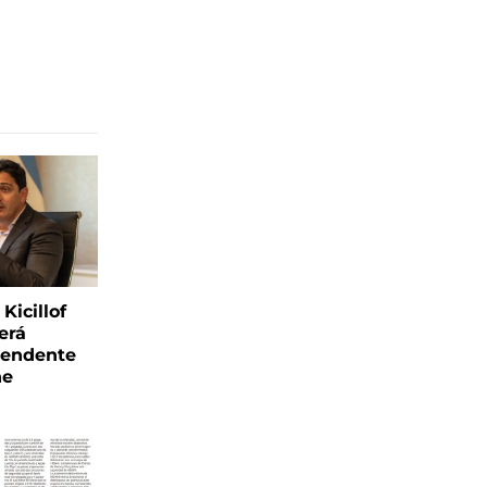
Kicillof
erá
tendente
ne