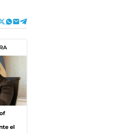
ORA
of
nte el