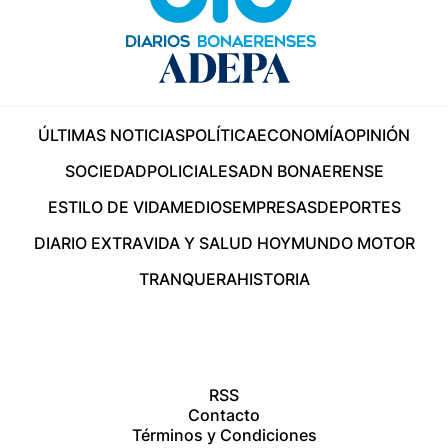
ÚLTIMAS NOTICIAS
POLÍTICA
ECONOMÍA
OPINIÓN
SOCIEDAD
POLICIALES
ADN BONAERENSE
ESTILO DE VIDA
MEDIOS
EMPRESAS
DEPORTES
DIARIO EXTRA
VIDA Y SALUD HOY
MUNDO MOTOR
TRANQUERA
HISTORIA
RSS
Contacto
Términos y Condiciones