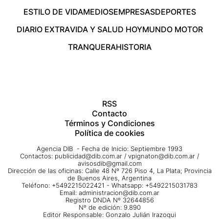
ESTILO DE VIDA
MEDIOS
EMPRESAS
DEPORTES
DIARIO EXTRA
VIDA Y SALUD HOY
MUNDO MOTOR
TRANQUERA
HISTORIA
RSS
Contacto
Términos y Condiciones
Política de cookies
Agencia DIB - Fecha de Inicio: Septiembre 1993
Contactos:
publicidad@dib.com.ar
/
vpignaton@dib.com.ar
/
avisosdib@gmail.com
Dirección de las oficinas: Calle 48 Nº 726 Piso 4, La Plata; Provincia
de Buenos Aires, Argentina
Teléfono: +5492215022421 - Whatsapp: +5492215031783
Email:
administracion@dib.com.ar
Registro DNDA Nº 32644856
Nº de edición: 9.890
Editor Responsable: Gonzalo Julián Irazoqui