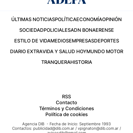
ÚLTIMAS NOTICIAS
POLÍTICA
ECONOMÍA
OPINIÓN
SOCIEDAD
POLICIALES
ADN BONAERENSE
ESTILO DE VIDA
MEDIOS
EMPRESAS
DEPORTES
DIARIO EXTRA
VIDA Y SALUD HOY
MUNDO MOTOR
TRANQUERA
HISTORIA
RSS
Contacto
Términos y Condiciones
Política de cookies
Agencia DIB - Fecha de Inicio: Septiembre 1993
Contactos:
publicidad@dib.com.ar
/
vpignaton@dib.com.ar
/
avisosdib@gmail.com