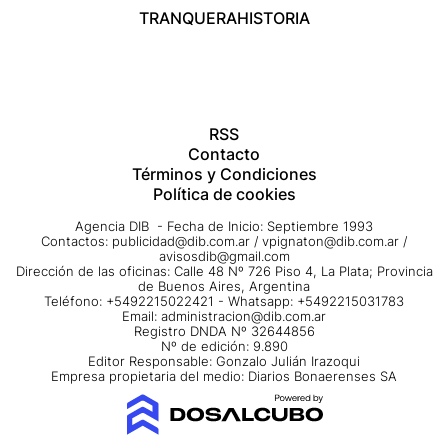
TRANQUERA
HISTORIA
RSS
Contacto
Términos y Condiciones
Política de cookies
Agencia DIB - Fecha de Inicio: Septiembre 1993
Contactos:
publicidad@dib.com.ar
/
vpignaton@dib.com.ar
/
avisosdib@gmail.com
Dirección de las oficinas: Calle 48 Nº 726 Piso 4, La Plata; Provincia
de Buenos Aires, Argentina
Teléfono: +5492215022421 - Whatsapp: +5492215031783
Email:
administracion@dib.com.ar
Registro DNDA Nº 32644856
Nº de edición: 9.890
Editor Responsable: Gonzalo Julián Irazoqui
Empresa propietaria del medio: Diarios Bonaerenses SA