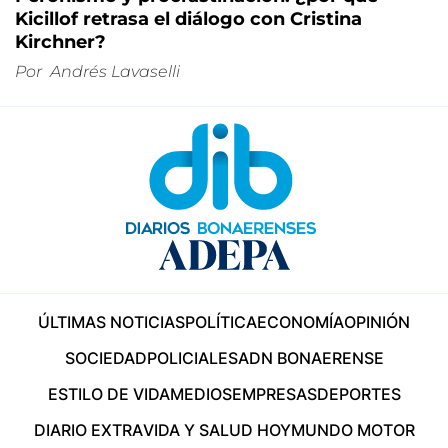
Kicillof retrasa el diálogo con Cristina
Kirchner?
Por
Andrés Lavaselli
ÚLTIMAS NOTICIAS
POLÍTICA
ECONOMÍA
OPINIÓN
SOCIEDAD
POLICIALES
ADN BONAERENSE
ESTILO DE VIDA
MEDIOS
EMPRESAS
DEPORTES
DIARIO EXTRA
VIDA Y SALUD HOY
MUNDO MOTOR