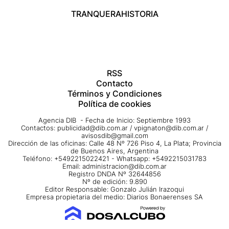
TRANQUERA
HISTORIA
RSS
Contacto
Términos y Condiciones
Política de cookies
Agencia DIB - Fecha de Inicio: Septiembre 1993
Contactos:
publicidad@dib.com.ar
/
vpignaton@dib.com.ar
/
avisosdib@gmail.com
Dirección de las oficinas: Calle 48 Nº 726 Piso 4, La Plata; Provincia
de Buenos Aires, Argentina
Teléfono: +5492215022421 - Whatsapp: +5492215031783
Email:
administracion@dib.com.ar
Registro DNDA Nº 32644856
Nº de edición: 9.890
Editor Responsable: Gonzalo Julián Irazoqui
Empresa propietaria del medio: Diarios Bonaerenses SA