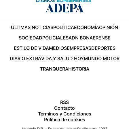
ÚLTIMAS NOTICIAS
POLÍTICA
ECONOMÍA
OPINIÓN
SOCIEDAD
POLICIALES
ADN BONAERENSE
ESTILO DE VIDA
MEDIOS
EMPRESAS
DEPORTES
DIARIO EXTRA
VIDA Y SALUD HOY
MUNDO MOTOR
TRANQUERA
HISTORIA
RSS
Contacto
Términos y Condiciones
Política de cookies
Agencia DIB - Fecha de Inicio: Septiembre 1993