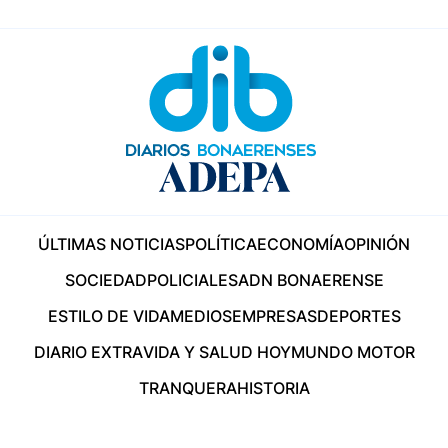
ÚLTIMAS NOTICIAS
POLÍTICA
ECONOMÍA
OPINIÓN
SOCIEDAD
POLICIALES
ADN BONAERENSE
ESTILO DE VIDA
MEDIOS
EMPRESAS
DEPORTES
DIARIO EXTRA
VIDA Y SALUD HOY
MUNDO MOTOR
TRANQUERA
HISTORIA