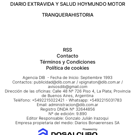
DIARIO EXTRA
VIDA Y SALUD HOY
MUNDO MOTOR
TRANQUERA
HISTORIA
RSS
Contacto
Términos y Condiciones
Política de cookies
Agencia DIB - Fecha de Inicio: Septiembre 1993
Contactos:
publicidad@dib.com.ar
/
vpignaton@dib.com.ar
/
avisosdib@gmail.com
Dirección de las oficinas: Calle 48 Nº 726 Piso 4, La Plata; Provincia
de Buenos Aires, Argentina
Teléfono: +5492215022421 - Whatsapp: +5492215031783
Email:
administracion@dib.com.ar
Registro DNDA Nº 32644856
Nº de edición: 9.890
Editor Responsable: Gonzalo Julián Irazoqui
Empresa propietaria del medio: Diarios Bonaerenses SA