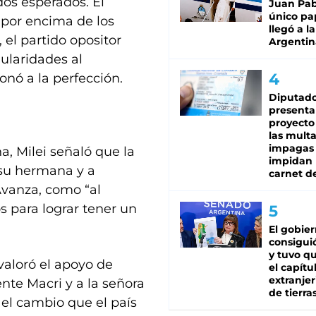
dos esperados. El
Juan Pabl
único pa
por encima de los
llegó a la
, el partido opositor
Argentin
gularidades al
ionó a la perfección.
Diputado
presenta
proyecto
las mult
impagas
 Milei señaló que la
impidan 
 su hermana y a
carnet d
Avanza, como “al
para lograr tener un
El gobie
consiguió
y tuvo qu
 valoró el apoyo de
el capítu
extranjer
nte Macri y a la señora
de tierra
 el cambio que el país