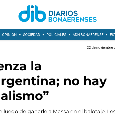
OPINIÓN
SOCIEDAD
POLICIALES
ADN BONAERENSE
ES
22 de noviembre d
enza la
rgentina; no hay
ualismo”
e luego de ganarle a Massa en el balotaje. Le