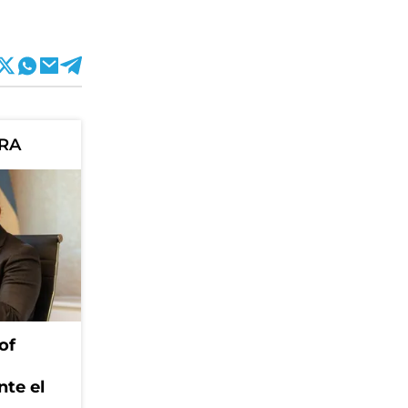
ORA
of
nte el