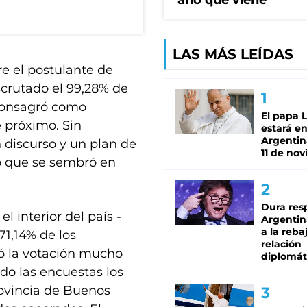
año que viene
LAS MÁS LEÍDAS
re el postulante de
scrutado el 99,28% de
e consagró como
El papa 
e próximo. Sin
estará en
Argentina
 discurso y un plan de
11 de no
o que se sembró en
Dura res
 interior del país -
Argentina
a la reba
1,14% de los
relación
nó la votación mucho
diplomát
o las encuestas los
provincia de Buenos