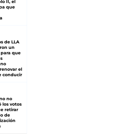
o II, el
pa que
a
s de LLA
ron un
 para que
as
 no
renovar el
e conducir
rno no
 los votos
e retirar
lo de
ización
s