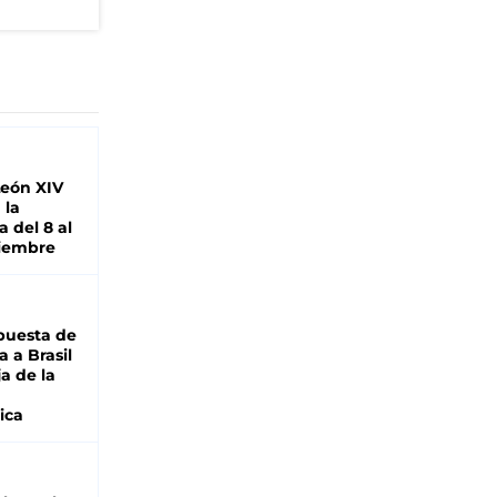
León XIV
 la
 del 8 al
viembre
puesta de
 a Brasil
ja de la
ica