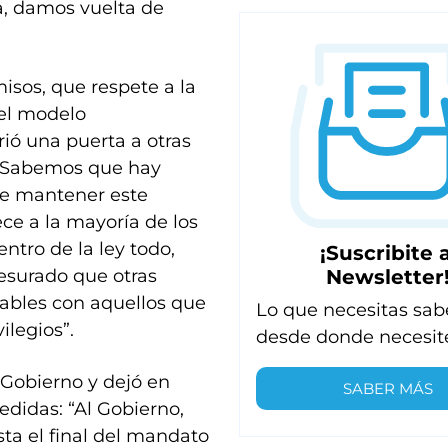
a, damos vuelta de
sos, que respete a la
del modelo
rió una puerta a otras
. “Sabemos que hay
ere mantener este
ce a la mayoría de los
entro de la ley todo,
¡Suscribite a
Newsletter
mesurado que otras
cables con aquellos que
Lo que necesitas sab
ilegios”.
desde donde necesit
 Gobierno y dejó en
SABER MÁS
didas: “Al Gobierno,
ta el final del mandato