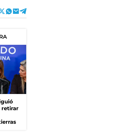
ORA
iguió
retirar
tierras