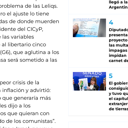
llegó a la
problema de las Leliqs.
Argentin
o el ajuste lo tiene
rtidas de donde muerden
sidente del CICyP,
Diputado
presenta
 las variables
proyecto
l libertario cinco
las mult
impagas
(G6), que aglutina a los
impidan 
sa será sometido a las
carnet d
eor crisis de la
El gobie
consiguió
 inflación y advirtió:
y tuvo qu
o que generaría más
el capítu
extranjer
es dijo a los
de tierra
ios que quieran con
do de los comunistas”.