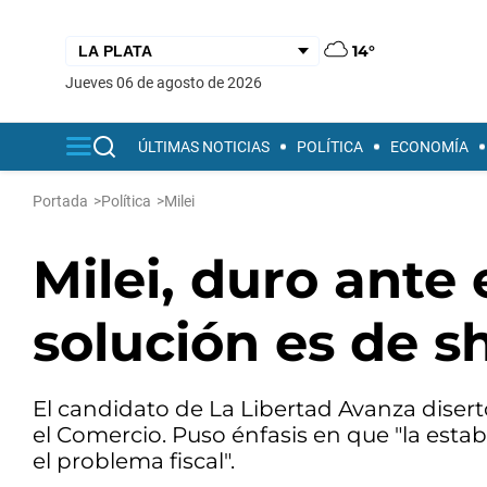
14°
jueves 06 de agosto de 2026
ÚLTIMAS NOTICIAS
POLÍTICA
ECONOMÍA
Portada
>
Política
>
Milei
Milei, duro ante
solución es de s
El candidato de La Libertad Avanza disert
el Comercio. Puso énfasis en que "la estabi
el problema fiscal".