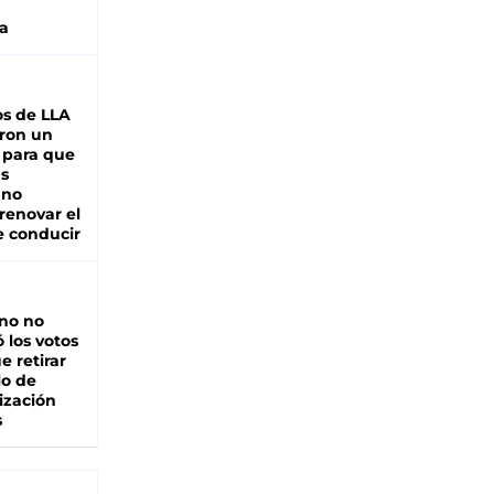
a
s de LLA
ron un
 para que
as
 no
renovar el
e conducir
rno no
 los votos
e retirar
lo de
ización
s