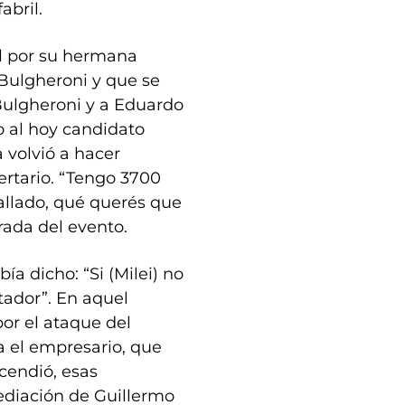
abril.
l por su hermana
 Bulgheroni y que se
Bulgheroni y a Eduardo
 al hoy candidato
 volvió a hacer
bertario. “Tengo 3700
allado, qué querés que
trada del evento.
a dicho: “Si (Milei) no
tador”. En aquel
or el ataque del
a el empresario, que
cendió, esas
mediación de Guillermo