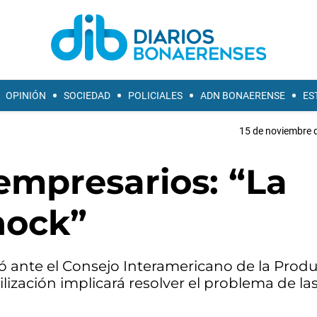
OPINIÓN
SOCIEDAD
POLICIALES
ADN BONAERENSE
ES
15 de noviembre d
 empresarios: “La
hock”
ó ante el Consejo Interamericano de la Produ
lización implicará resolver el problema de las