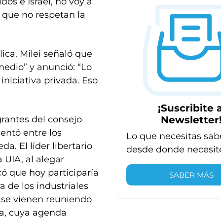
dos e Israel, no voy a
s que no respetan la
lica. Milei señaló que
medio” y anunció: “Lo
niciativa privada. Eso
¡Suscribite a
Newsletter
grantes del consejo
sentó entre los
Lo que necesitas sab
a. El líder libertario
desde donde necesit
 UIA, al alegar
ó que hoy participaría
SABER MÁS
a de los industriales
A se vienen reuniendo
za, cuya agenda