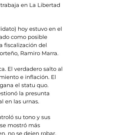
trabaja en La Libertad
didato) hoy estuvo en el
iado como posible
 fiscalización del
porteño, Ramiro Marra.
a. El verdadero salto al
iento e inflación. El
 gana el statu quo.
stionó la presunta
l en las urnas.
ntroló su tono y sus
 se mostró más
en, no se dejen robar.