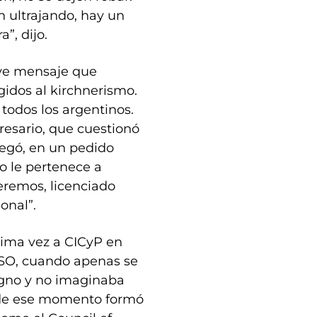
 ultrajando, hay un
”, dijo.
eve mensaje que
idos al kirchnerismo.
todos los argentinos.
presario, que cuestionó
gregó, en un pedido
no le pertenece a
eremos, licenciado
onal”.
tima vez a CICyP en
ASO, cuando apenas se
igno y no imaginaba
sde ese momento formó