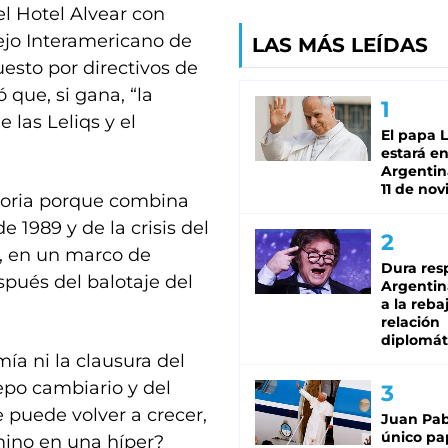
el Hotel Alvear con
ejo Interamericano de
LAS MÁS LEÍDAS
esto por directivos de
 que, si gana, “la
 las Leliqs y el
El papa 
estará en
Argentina
11 de no
istoria porque combina
 1989 y de la crisis del
n, en un marco de
Dura res
spués del balotaje del
Argentina
a la reba
relación
diplomát
ía ni la clausura del
epo cambiario y del
e puede volver a crecer,
Juan Pabl
único pa
rmino en una híper?