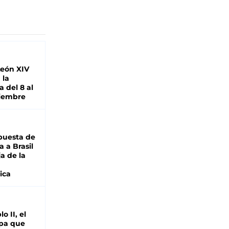
León XIV
 la
 del 8 al
viembre
puesta de
 a Brasil
ja de la
ica
o II, el
pa que