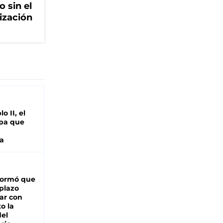
o sin el
ización
o II, el
pa que
a
formó que
 plazo
ar con
o la
del