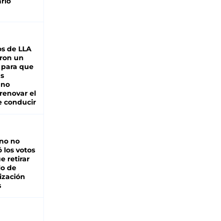
rio
s de LLA
ron un
 para que
as
 no
renovar el
e conducir
rno no
 los votos
e retirar
lo de
ización
s