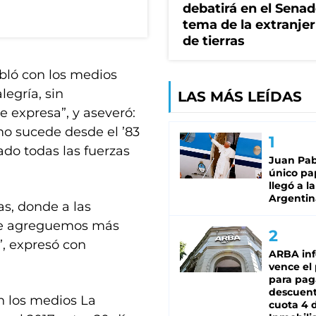
debatirá en el Senad
tema de la extranjer
de tierras
abló con los medios
legría, sin
LAS MÁS LEÍDAS
e expresa”, y aseveró:
mo sucede desde el ’83
ado todas las fuerzas
Juan Pabl
único pa
llegó a la
Argentin
s, donde a las
o le agreguemos más
”, expresó con
ARBA in
vence el
para pag
descuent
en los medios La
cuota 4 