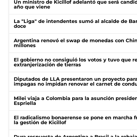
Un ministro de Kicillof adelantó que será candi
año que viene
La "Liga" de intendentes sumó al alcalde de Ba
doce
Argentina renovó el swap de monedas con Chin
millones
El gobierno no consiguió los votos y tuvo que ret
extranjerización de tierras
Diputados de LLA presentaron un proyecto para
impagas no impidan renovar el carnet de condu
Milei viaja a Colombia para la asunción preside
Espriella
El radicalismo bonaerense se pone en marcha fr
la gestión de Kicillof
Dura respuesta de Argentina a Brasil a la rebaja