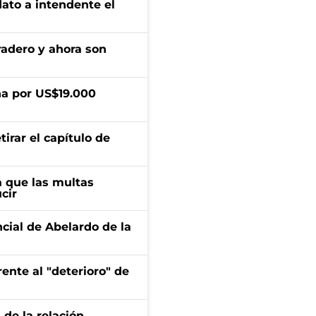
dato a intendente el
radero y ahora son
a por US$19.000
irar el capítulo de
 que las multas
cir
ncial de Abelardo de la
ente al "deterioro" de
 de la relación