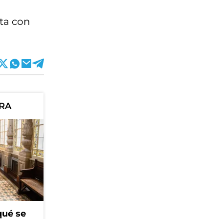
ota con
ORA
qué se