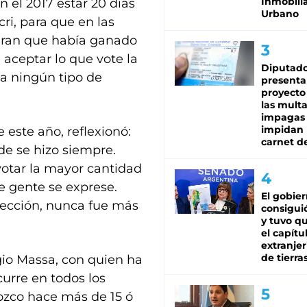
Inmobilia
n el 2017 estar 20 días
Urbano
i, para que en las
jeran que había ganado
 aceptar lo que vote la
Diputado
ca ningún tipo de
presenta
proyecto
las mult
impagas
impidan 
e este año, reflexionó:
carnet d
de se hizo siempre.
votar la mayor cantidad
e gente se exprese.
El gobie
lección, nunca fue más
consiguió
y tuvo qu
el capítu
extranjer
de tierra
gio Massa, con quien ha
urre en todos los
nozco hace más de 15 ó