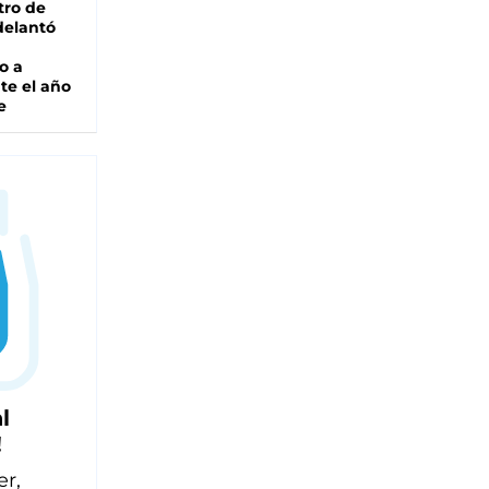
tro de
adelantó
o a
te el año
e
l
!
er,