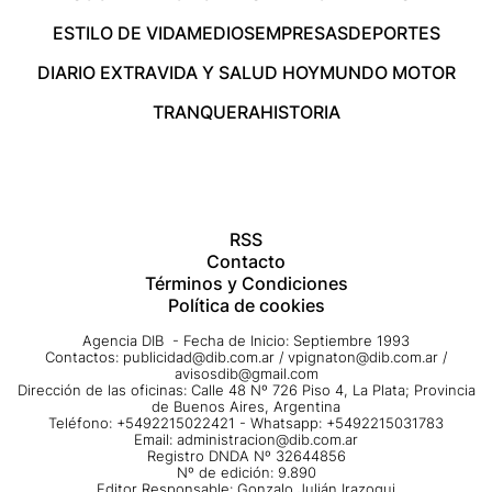
ESTILO DE VIDA
MEDIOS
EMPRESAS
DEPORTES
DIARIO EXTRA
VIDA Y SALUD HOY
MUNDO MOTOR
TRANQUERA
HISTORIA
RSS
Contacto
Términos y Condiciones
Política de cookies
Agencia DIB - Fecha de Inicio: Septiembre 1993
Contactos:
publicidad@dib.com.ar
/
vpignaton@dib.com.ar
/
avisosdib@gmail.com
Dirección de las oficinas: Calle 48 Nº 726 Piso 4, La Plata; Provincia
de Buenos Aires, Argentina
Teléfono: +5492215022421 - Whatsapp: +5492215031783
Email:
administracion@dib.com.ar
Registro DNDA Nº 32644856
Nº de edición: 9.890
Editor Responsable: Gonzalo Julián Irazoqui