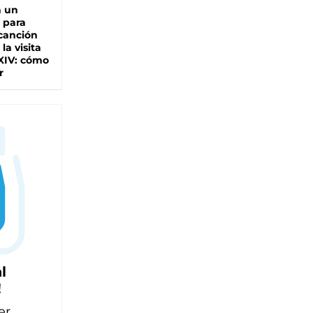
n un
 para
 canción
 la visita
XIV: cómo
r
l
!
er,