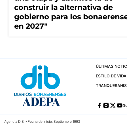
construir la alternativa de
gobierno para los bonaerens
en 2027"
ÚLTIMAS NOTIC
ESTILO DE VIDA
TRANQUERA
HI
Su
Agencia DIB - Fecha de Inicio: Septiembre 1993
Contactos:
publicidad@dib.com.ar
/
vpignaton@dib.com.ar
/
avisosdib@gmail