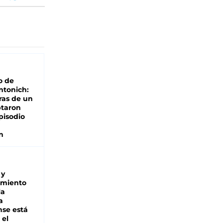
o de
ntonich:
ras de un
ptaron
pisodio
n
 y
miento
la
a
se está
 el