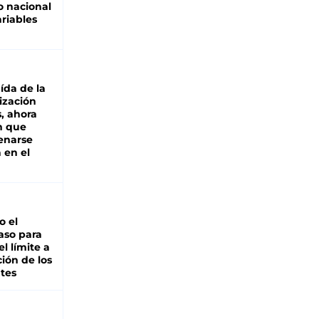
 nacional
riables
aída de la
ización
s, ahora
n que
renarse
 en el
io el
aso para
el límite a
ción de los
tes