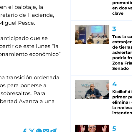
promedio
n el balotaje, la
en dos va
clave
retario de Hacienda,
 Miguel Pesce.
Tras la c
 anticipado que se
extranjer
rtir de este lunes “la
de tierra
advierte
cionamiento económico”
podría f
Zona Fría
Senado
na transición ordenada.
ios para ponerse a
Kicillof d
 sobresaltos. Para
primer p
Libertad Avanza a una
eliminar 
la reelec
intenden