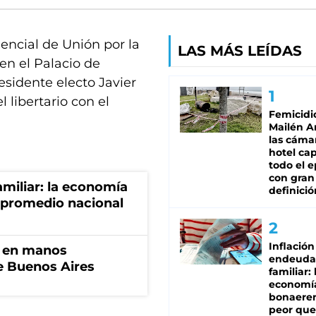
encial de Unión por la
LAS MÁS LEÍDAS
en el Palacio de
residente electo Javier
 libertario con el
Femicidi
Mailén A
las cáma
hotel ca
todo el e
con gran
miliar: la economía
definició
 promedio nacional
Inflación
n en manos
endeuda
de Buenos Aires
familiar: 
economí
bonaeren
peor que