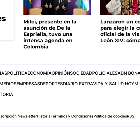
es
Milei, presente en la
Lanzaron un c
asunción de De la
para elegir la 
Espriella, tuvo una
oficial de la vi
intensa agenda en
León XIV: cómo
Colombia
IAS
POLÍTICA
ECONOMÍA
OPINIÓN
SOCIEDAD
POLICIALES
ADN BONA
MEDIOS
EMPRESAS
DEPORTES
DIARIO EXTRA
VIDA Y SALUD HOY
M
STORIA
scripción Newsletter
Historia
Términos y Condiciones
Política de cookies
RSS
.com