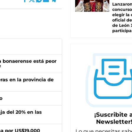
Lanzaro
concurso
elegir la
oficial de
de León 
participa
a bonaerense está peor
e
ras en la provincia de
o
aja del 20% en las
¡Suscribite a
Newsletter
a por US$19.000
Lo que necesitas sab