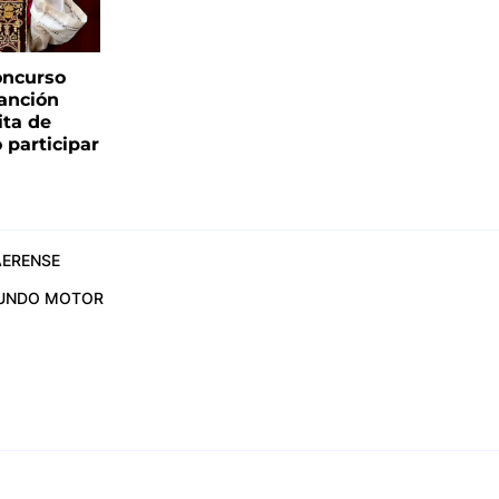
oncurso
canción
sita de
 participar
ERENSE
UNDO MOTOR