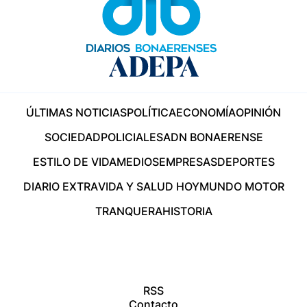
ÚLTIMAS NOTICIAS
POLÍTICA
ECONOMÍA
OPINIÓN
SOCIEDAD
POLICIALES
ADN BONAERENSE
ESTILO DE VIDA
MEDIOS
EMPRESAS
DEPORTES
DIARIO EXTRA
VIDA Y SALUD HOY
MUNDO MOTOR
TRANQUERA
HISTORIA
RSS
Contacto