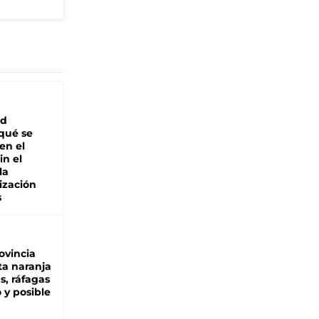
ad
 qué se
en el
in el
la
ización
s
ovincia
ta naranja
as, ráfagas
 y posible