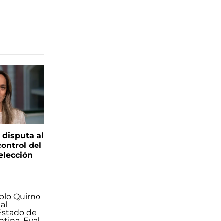
 disputa al
control del
elección
s