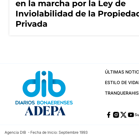
en la marcha por la Ley de
Inviolabilidad de la Propieda
Privada
ÚLTIMAS NOTIC
ESTILO DE VIDA
TRANQUERA
HI
Su
Agencia DIB - Fecha de Inicio: Septiembre 1993
Contactos:
publicidad@dib.com.ar
/
vpignaton@dib.com.ar
/
avisosdib@gmail