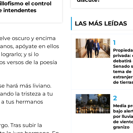
discute?
illofismo el control
de intendentes
LAS MÁS LEÍDAS
vuelve oscuro y encima
nos, apóyate en ellos
Propied
ograrlo; y si lo
privada:
debatirá 
ros versos de la poesía
Senado s
tema de 
extranjer
de tierra
se hará más liviano.
ando la tristeza a tu
a a tus hermanos
Media pr
bajo aler
por lluvi
de viento
go. Tras subir la
granizo