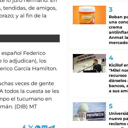
, te lo juro hermano. En
, tendidas, de amigos,
azo; y al fin de la
Roban pa
una cono
crema
antiinfla
Anmat la 
mercado
r español Federico
 lo adjudican), los
Kicillof e
erico García Hamilton.
"Milei no
recursos
dárselos 
uchas veces de gente
bancos, a
 todos la cuesta se les
a sus am
iempo el tucumano en
umán. (DIB) MT
Universi
nuevo pa
reclamo 