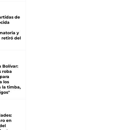
rtidas de
cida
matoria y
retiró del
n Bolívar:
s roba
 para
a los
 la timba,
igos"
dades:
ro en
del