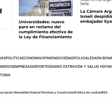
d
La Cámara Arg
Israelí despidió
embajador Eyal
Universidades: nuevo
paro en reclamo del
cumplimiento efectivo de
la Ley de Financiamiento
IAS
POLÍTICA
ECONOMÍA
OPINIÓN
SOCIEDAD
POLICIALES
ADN BONA
MEDIOS
EMPRESAS
DEPORTES
DIARIO EXTRA
VIDA Y SALUD HOY
M
STORIA
scripción Newsletter
Historia
Términos y Condiciones
Política de cookies
RSS
.com