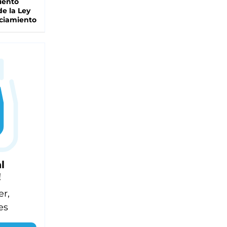
iento
de la Ley
ciamiento
l
!
er,
es