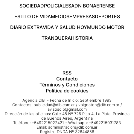
SOCIEDAD
POLICIALES
ADN BONAERENSE
ESTILO DE VIDA
MEDIOS
EMPRESAS
DEPORTES
DIARIO EXTRA
VIDA Y SALUD HOY
MUNDO MOTOR
TRANQUERA
HISTORIA
RSS
Contacto
Términos y Condiciones
Política de cookies
Agencia DIB - Fecha de Inicio: Septiembre 1993
Contactos:
publicidad@dib.com.ar
/
vpignaton@dib.com.ar
/
avisosdib@gmail.com
Dirección de las oficinas: Calle 48 Nº 726 Piso 4, La Plata; Provincia
de Buenos Aires, Argentina
Teléfono: +5492215022421 - Whatsapp: +5492215031783
Email:
administracion@dib.com.ar
Registro DNDA Nº 32644856