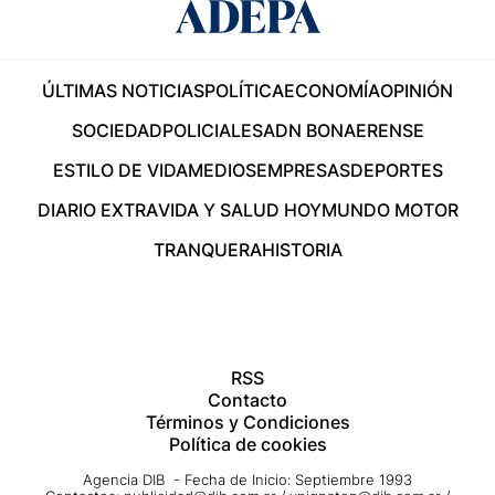
ÚLTIMAS NOTICIAS
POLÍTICA
ECONOMÍA
OPINIÓN
SOCIEDAD
POLICIALES
ADN BONAERENSE
ESTILO DE VIDA
MEDIOS
EMPRESAS
DEPORTES
DIARIO EXTRA
VIDA Y SALUD HOY
MUNDO MOTOR
TRANQUERA
HISTORIA
RSS
Contacto
Términos y Condiciones
Política de cookies
Agencia DIB - Fecha de Inicio: Septiembre 1993