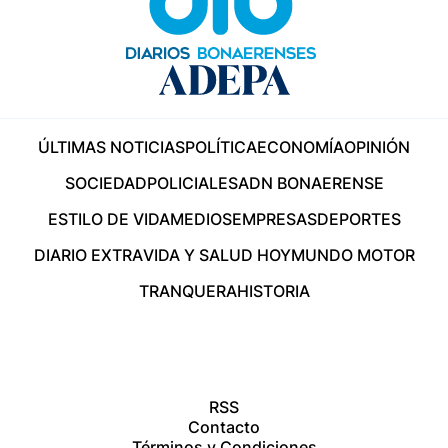
ÚLTIMAS NOTICIAS
POLÍTICA
ECONOMÍA
OPINIÓN
SOCIEDAD
POLICIALES
ADN BONAERENSE
ESTILO DE VIDA
MEDIOS
EMPRESAS
DEPORTES
DIARIO EXTRA
VIDA Y SALUD HOY
MUNDO MOTOR
TRANQUERA
HISTORIA
RSS
Contacto
Términos y Condiciones