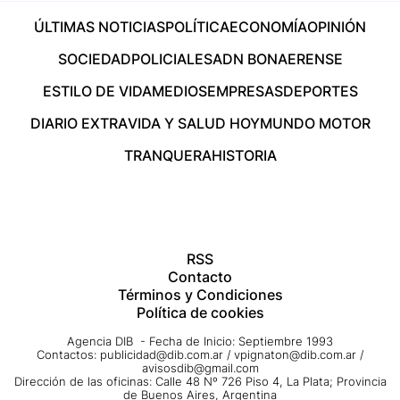
ÚLTIMAS NOTICIAS
POLÍTICA
ECONOMÍA
OPINIÓN
SOCIEDAD
POLICIALES
ADN BONAERENSE
ESTILO DE VIDA
MEDIOS
EMPRESAS
DEPORTES
DIARIO EXTRA
VIDA Y SALUD HOY
MUNDO MOTOR
TRANQUERA
HISTORIA
RSS
Contacto
Términos y Condiciones
Política de cookies
Agencia DIB - Fecha de Inicio: Septiembre 1993
Contactos:
publicidad@dib.com.ar
/
vpignaton@dib.com.ar
/
avisosdib@gmail.com
Dirección de las oficinas: Calle 48 Nº 726 Piso 4, La Plata; Provincia
de Buenos Aires, Argentina