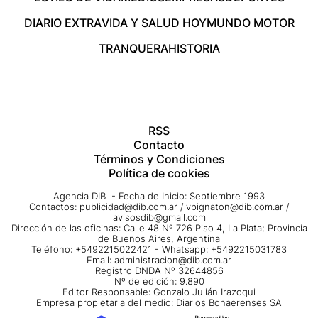
DIARIO EXTRA
VIDA Y SALUD HOY
MUNDO MOTOR
TRANQUERA
HISTORIA
RSS
Contacto
Términos y Condiciones
Política de cookies
Agencia DIB - Fecha de Inicio: Septiembre 1993
Contactos:
publicidad@dib.com.ar
/
vpignaton@dib.com.ar
/
avisosdib@gmail.com
Dirección de las oficinas: Calle 48 Nº 726 Piso 4, La Plata; Provincia
de Buenos Aires, Argentina
Teléfono: +5492215022421 - Whatsapp: +5492215031783
Email:
administracion@dib.com.ar
Registro DNDA Nº 32644856
Nº de edición: 9.890
Editor Responsable: Gonzalo Julián Irazoqui
Empresa propietaria del medio: Diarios Bonaerenses SA