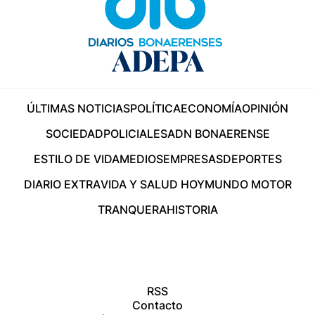
ÚLTIMAS NOTICIAS
POLÍTICA
ECONOMÍA
OPINIÓN
SOCIEDAD
POLICIALES
ADN BONAERENSE
ESTILO DE VIDA
MEDIOS
EMPRESAS
DEPORTES
DIARIO EXTRA
VIDA Y SALUD HOY
MUNDO MOTOR
TRANQUERA
HISTORIA
RSS
Contacto