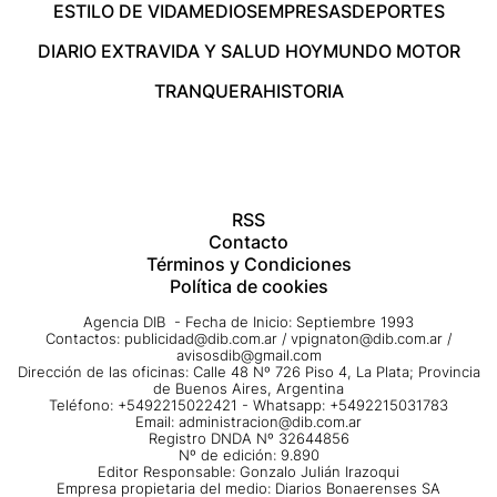
ESTILO DE VIDA
MEDIOS
EMPRESAS
DEPORTES
DIARIO EXTRA
VIDA Y SALUD HOY
MUNDO MOTOR
TRANQUERA
HISTORIA
RSS
Contacto
Términos y Condiciones
Política de cookies
Agencia DIB - Fecha de Inicio: Septiembre 1993
Contactos:
publicidad@dib.com.ar
/
vpignaton@dib.com.ar
/
avisosdib@gmail.com
Dirección de las oficinas: Calle 48 Nº 726 Piso 4, La Plata; Provincia
de Buenos Aires, Argentina
Teléfono: +5492215022421 - Whatsapp: +5492215031783
Email:
administracion@dib.com.ar
Registro DNDA Nº 32644856
Nº de edición: 9.890
Editor Responsable: Gonzalo Julián Irazoqui
Empresa propietaria del medio: Diarios Bonaerenses SA