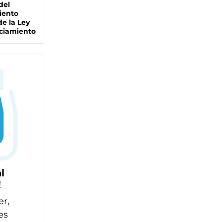
del
iento
de la Ley
ciamiento
l
!
er,
es