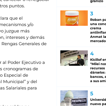
granizo
tros puntos.
lara que el
Roban pa
una cono
 mecanismos y/o
crema
ivo juzgue más
antiinfla
Anmat la 
ón, intereses y demás
mercado
as Rengas Generales de
Kicillof e
 al Poder Ejecutivo a
"Milei no
recursos
 los cronogramas de
dárselos 
o Especial de
bancos, a
a sus am
l Municipal” y del
as Salariales para
Universi
nuevo pa