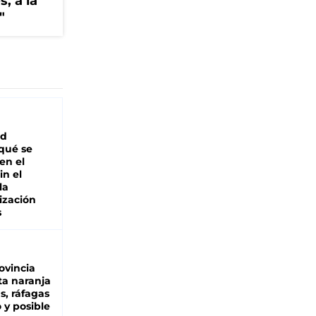
, a la
"
ad
 qué se
en el
in el
la
ización
s
ovincia
ta naranja
as, ráfagas
 y posible