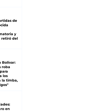
rtidas de
cida
matoria y
retiró del
n Bolívar:
s roba
 para
a los
 la timba,
igos"
dades:
ro en