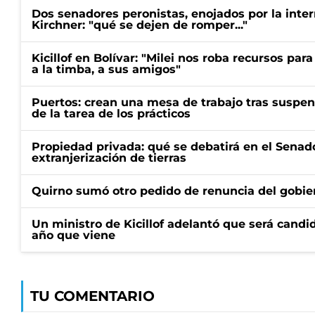
Dos senadores peronistas, enojados por la intern
Kirchner: "qué se dejen de romper..."
Kicillof en Bolívar: "Milei nos roba recursos par
a la timba, a sus amigos"
Puertos: crean una mesa de trabajo tras suspen
de la tarea de los prácticos
Propiedad privada: qué se debatirá en el Senado
extranjerización de tierras
Quirno sumó otro pedido de renuncia del gobier
Un ministro de Kicillof adelantó que será candi
año que viene
TU COMENTARIO