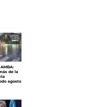
l AMBA:
más de la
via
todo agosto