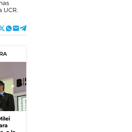
amas
la UCR.
ORA
Milei
ara