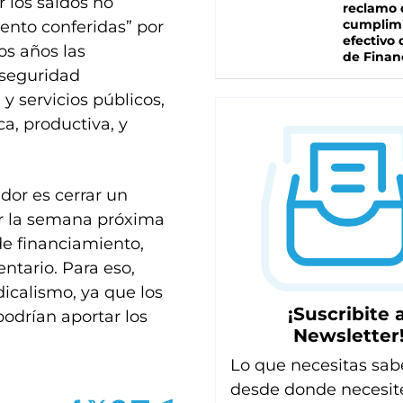
r los saldos no
reclamo 
cumplim
ento conferidas” por
efectivo 
os años las
de Finan
 seguridad
 y servicios públicos,
a, productiva, y
dor es cerrar un
r la semana próxima
de financiamiento,
ntario. Para eso,
icalismo, ya que los
¡Suscribite a
podrían aportar los
Newsletter
Lo que necesitas sab
desde donde necesit