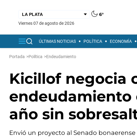
6°
viernes 07 de agosto de 2026
ÚLTIMAS NOTICIAS
POLÍTICA
ECONOMÍA
Portada
>
Política
>
Endeudamiento
Kicillof negocia
endeudamiento e
año sin sobresal
Envió un proyecto al Senado bonaerense p