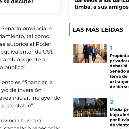
dárselos a los bancos
é se discute?
timba, a sus amigos
l Senado provincial el
LAS MÁS LEÍDAS
damiento, tal como
se autorice al Poder
 equivalente” de US$
Propied
e cambio vigente al
privada:
debatirá 
o público”.
Senado s
tema de 
extranjer
nto es “financiar la
de tierra
y/o de inversión
vea iniciar, incluyendo
 sustentable”.
Media pr
bajo aler
por lluvi
rovincia buscará
de viento
os, cancelar o renegociar