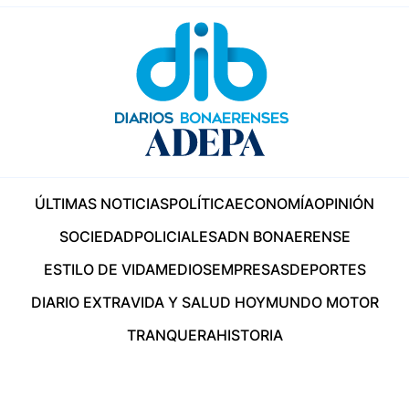
ÚLTIMAS NOTICIAS
POLÍTICA
ECONOMÍA
OPINIÓN
SOCIEDAD
POLICIALES
ADN BONAERENSE
ESTILO DE VIDA
MEDIOS
EMPRESAS
DEPORTES
DIARIO EXTRA
VIDA Y SALUD HOY
MUNDO MOTOR
TRANQUERA
HISTORIA