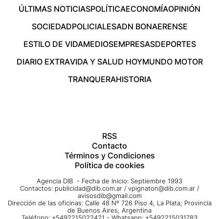
ÚLTIMAS NOTICIAS
POLÍTICA
ECONOMÍA
OPINIÓN
SOCIEDAD
POLICIALES
ADN BONAERENSE
ESTILO DE VIDA
MEDIOS
EMPRESAS
DEPORTES
DIARIO EXTRA
VIDA Y SALUD HOY
MUNDO MOTOR
TRANQUERA
HISTORIA
RSS
Contacto
Términos y Condiciones
Política de cookies
Agencia DIB - Fecha de Inicio: Septiembre 1993
Contactos:
publicidad@dib.com.ar
/
vpignaton@dib.com.ar
/
avisosdib@gmail.com
Dirección de las oficinas: Calle 48 Nº 726 Piso 4, La Plata; Provincia
de Buenos Aires, Argentina
Teléfono: +5492215022421 - Whatsapp: +5492215031783