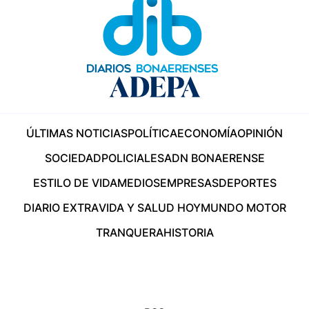
ÚLTIMAS NOTICIAS
POLÍTICA
ECONOMÍA
OPINIÓN
SOCIEDAD
POLICIALES
ADN BONAERENSE
ESTILO DE VIDA
MEDIOS
EMPRESAS
DEPORTES
DIARIO EXTRA
VIDA Y SALUD HOY
MUNDO MOTOR
TRANQUERA
HISTORIA