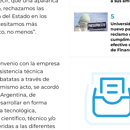
decir, que una apalanca
a sus am
so, rechazamos las
 del Estado en los
Necesitamos más
Universi
nuevo pa
co, no menos”.
reclamo 
cumplim
efectivo 
de Finan
convenio con la empresa
sistencia técnica
 batatas a través de
 mismo acto, se acordó
 Argentina, de
sarrollar en forma
a tecnológica,
ientífico, técnico y/o
ridas a las diferentes