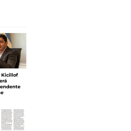
Kicillof
erá
tendente
ne