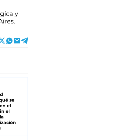
gica y
ires.
ad
 qué se
en el
in el
la
ización
s