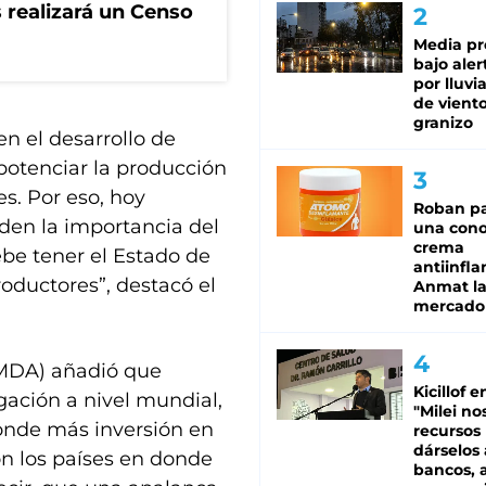
 realizará un Censo
Media pr
bajo aler
por lluvi
de viento
granizo
en el desarrollo de
potenciar la producción
s. Por eso, hoy
Roban pa
den la importancia del
una cono
crema
debe tener el Estado de
antiinfla
roductores”, destacó el
Anmat la 
mercado
 (MDA) añadió que
Kicillof e
gación a nivel mundial,
"Milei no
donde más inversión en
recursos
dárselos 
on los países en donde
bancos, a