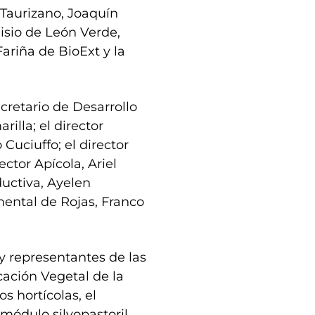
 Taurizano, Joaquín
isio de León Verde,
riña de BioExt y la
retario de Desarrollo
illa; el director
Cuciuffo; el director
ector Apícola, Ariel
ductiva, Ayelen
mental de Rojas, Franco
 y representantes de las
cación Vegetal de la
s hortícolas, el
módulo silvopastoril.