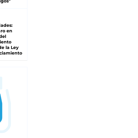
igos"
dades:
ro en
del
iento
de la Ley
ciamiento