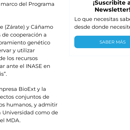
¡Suscribite a
el marco del Programa
Newsletter
Lo que necesitas sab
e (Zárate) y Cáñamo
desde donde necesit
es de cooperación a
SABER MÁS
joramiento genético
rvar y utilizar
de los recursos
rar ante el INASE en
s”.
mpresa BioExt y la
yectos conjuntos de
os humanos, y admitir
 la Universidad como de
del MDA.