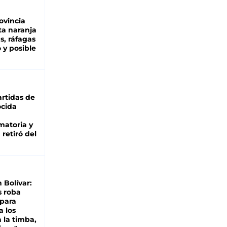
ovincia
ta naranja
as, ráfagas
 y posible
rtidas de
cida
matoria y
retiró del
n Bolívar:
s roba
 para
a los
 la timba,