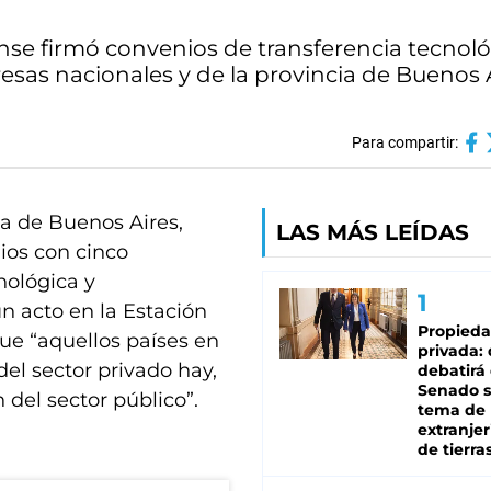
nse firmó convenios de transferencia tecnoló
as nacionales y de la provincia de Buenos A
Para compartir:
ia de Buenos Aires,
LAS MÁS LEÍDAS
ios con cinco
nológica y
n acto en la Estación
Propied
ue “aquellos países en
privada:
el sector privado hay,
debatirá 
Senado s
 del sector público”.
tema de 
extranjer
de tierra