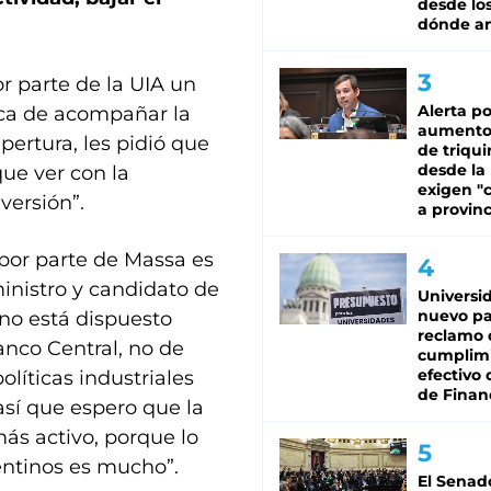
desde los
dónde an
 parte de la UIA un
Alerta po
tica de acompañar la
aumento
pertura, les pidió que
de triqui
desde la
ue ver con la
exigen "c
versión”.
a provinc
 por parte de Massa es
ministro y candidato de
Universi
nuevo pa
“no está dispuesto
reclamo 
anco Central, no de
cumplim
efectivo 
líticas industriales
de Finan
así que espero que la
ás activo, porque lo
entinos es mucho”.
El Senad