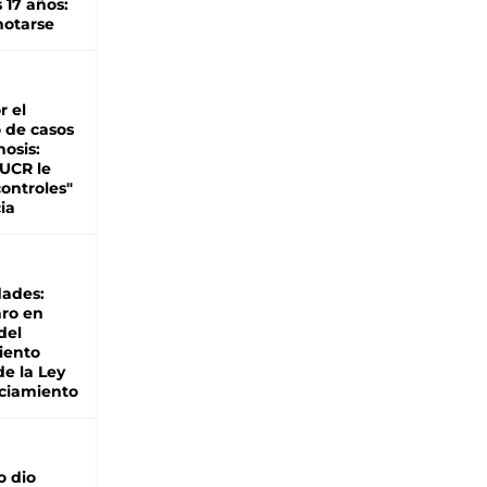
 17 años:
otarse
r el
 de casos
nosis:
 UCR le
ontroles"
ia
dades:
ro en
del
iento
de la Ley
ciamiento
o dio