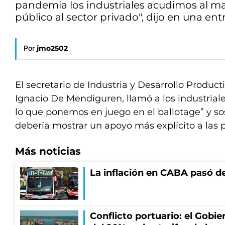
pandemia los industriales acudimos al ma
público al sector privado", dijo en una entr
Por
jmo2502
El secretario de Industria y Desarrollo Product
Ignacio De Mendiguren, llamó a los industriale
lo que ponemos en juego en el ballotage” y so
debería mostrar un apoyo más explícito a las p
Más noticias
La inflación en CABA pasó de
Conflicto portuario: el Gobier