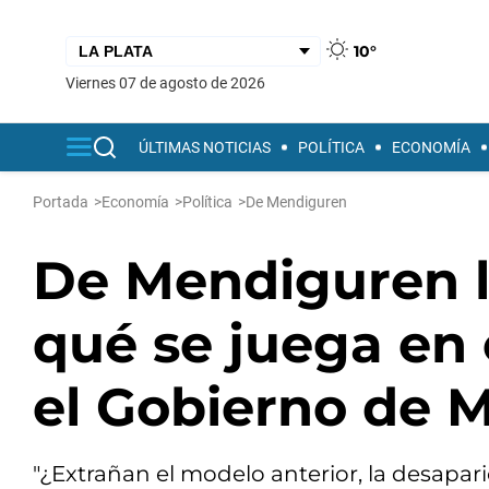
10°
viernes 07 de agosto de 2026
ÚLTIMAS NOTICIAS
POLÍTICA
ECONOMÍA
Portada
>
Economía
>
Política
>
De Mendiguren
De Mendiguren l
qué se juega en e
el Gobierno de M
"¿Extrañan el modelo anterior, la desapar