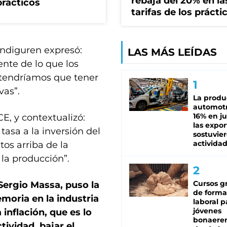
rebaja del 20% en la
prácticos
tarifas de los prácti
endiguren expresó:
LAS MÁS LEÍDAS
ente de lo que los
 tendríamos que tener
vas”.
La produ
automotr
16% en ju
E, y contextualizó:
las expo
tasa a la inversión del
sostuvier
activida
os arriba de la
 la producción”.
Cursos gr
Sergio Massa, puso la
de forma
moria en la industria
laboral p
jóvenes
inflación, que es lo
bonaere
ividad, bajar el