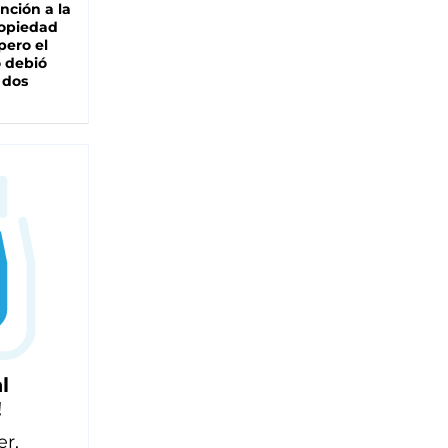
nción a la
ropiedad
pero el
 debió
 dos
l
!
er,