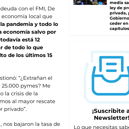
media sa
ley de p
a deuda con el FMI, De
privada, 
 economía local que
Gobierno
ceder en
 la pandemia y todo lo
capítulos
la economía salvo por
 todavía está 12
r de todo lo que
to de los últimos 15
stionó: “¿Extrañan el
de 25.000 pymes? Me
la crisis de la
imos al mayor rescate
r privado”.
¡Suscribite a
Newsletter
, nos bajaron la tasa de
Lo que necesitas sab