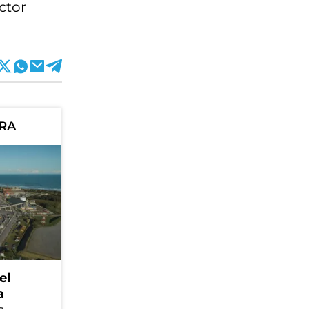
ctor
ORA
el
a