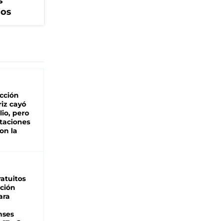
s
cos
cción
iz cayó
lio, pero
rtaciones
on la
d
atuitos
ción
ara
nses