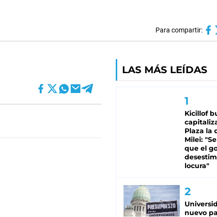
Para compartir:
LAS MÁS LEÍDAS
Kicillof 
capitaliz
Plaza la 
Milei: "S
que el g
desestim
locura"
Universi
nuevo pa