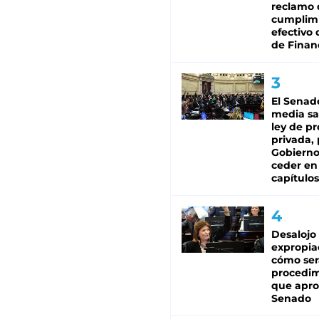
reclamo 
cumplim
efectivo 
de Finan
El Senad
media sa
ley de p
privada, 
Gobierno
ceder en
capítulos
Desalojo
expropia
cómo ser
procedi
que apro
Senado