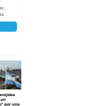
!
er,
es
anejaba
 un
o" por una