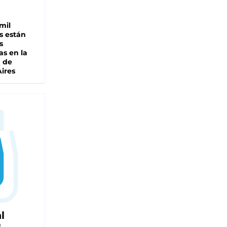
mil
s están
s
as en la
a de
ires
l