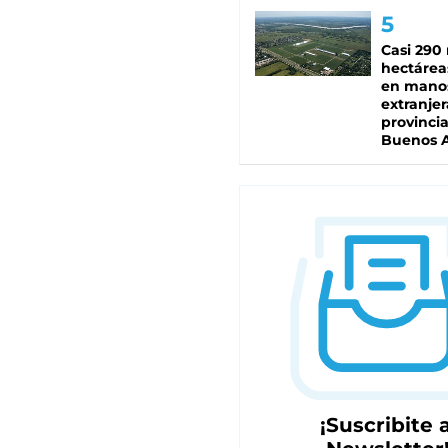
Casi 290 
hectárea
en mano
extranjer
provinci
Buenos A
¡Suscribite a