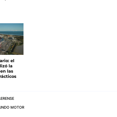
rio: el
lizó la
 en las
rácticos
ERENSE
UNDO MOTOR