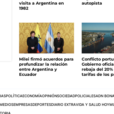
visita a Argentina en
autopista
1982
Milei firmó acuerdos para
Conflicto portua
profundizar la relación
Gobierno oficia
entre Argentina y
rebaja del 20%
Ecuador
tarifas de los p
IAS
POLÍTICA
ECONOMÍA
OPINIÓN
SOCIEDAD
POLICIALES
ADN BONA
MEDIOS
EMPRESAS
DEPORTES
DIARIO EXTRA
VIDA Y SALUD HOY
M
STORIA