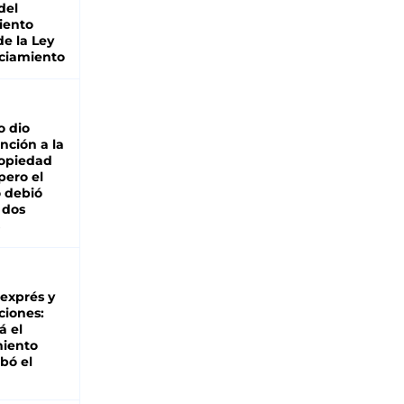
del
iento
de la Ley
ciamiento
o dio
nción a la
ropiedad
pero el
 debió
 dos
 exprés y
ciones:
á el
miento
bó el