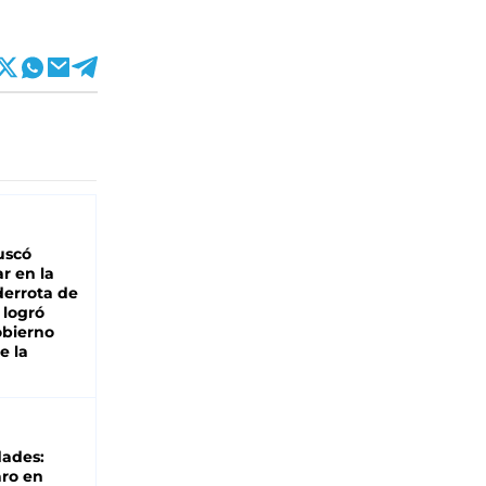
buscó
ar en la
derrota de
e logró
obierno
e la
dades:
ro en