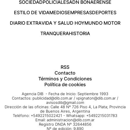
SOCIEDAD
POLICIALES
ADN BONAERENSE
ESTILO DE VIDA
MEDIOS
EMPRESAS
DEPORTES
DIARIO EXTRA
VIDA Y SALUD HOY
MUNDO MOTOR
TRANQUERA
HISTORIA
RSS
Contacto
Términos y Condiciones
Política de cookies
Agencia DIB - Fecha de Inicio: Septiembre 1993
Contactos:
publicidad@dib.com.ar
/
vpignaton@dib.com.ar
/
avisosdib@gmail.com
Dirección de las oficinas: Calle 48 Nº 726 Piso 4, La Plata; Provincia
de Buenos Aires, Argentina
Teléfono: +5492215022421 - Whatsapp: +5492215031783
Email:
administracion@dib.com.ar
Registro DNDA Nº 32644856
Nº de edición: 9.890