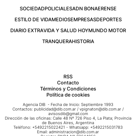
SOCIEDAD
POLICIALES
ADN BONAERENSE
ESTILO DE VIDA
MEDIOS
EMPRESAS
DEPORTES
DIARIO EXTRA
VIDA Y SALUD HOY
MUNDO MOTOR
TRANQUERA
HISTORIA
RSS
Contacto
Términos y Condiciones
Política de cookies
Agencia DIB - Fecha de Inicio: Septiembre 1993
Contactos:
publicidad@dib.com.ar
/
vpignaton@dib.com.ar
/
avisosdib@gmail.com
Dirección de las oficinas: Calle 48 Nº 726 Piso 4, La Plata; Provincia
de Buenos Aires, Argentina
Teléfono: +5492215022421 - Whatsapp: +5492215031783
Email:
administracion@dib.com.ar