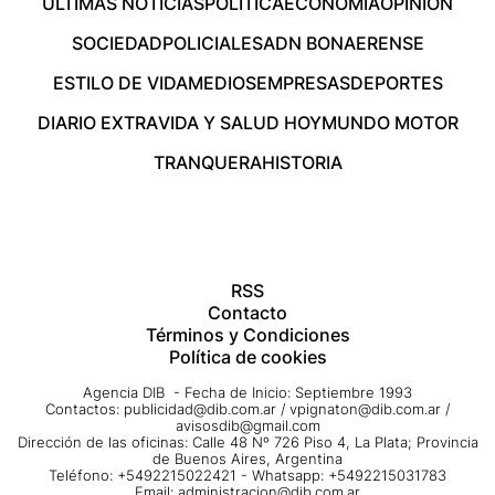
ÚLTIMAS NOTICIAS
POLÍTICA
ECONOMÍA
OPINIÓN
SOCIEDAD
POLICIALES
ADN BONAERENSE
ESTILO DE VIDA
MEDIOS
EMPRESAS
DEPORTES
DIARIO EXTRA
VIDA Y SALUD HOY
MUNDO MOTOR
TRANQUERA
HISTORIA
RSS
Contacto
Términos y Condiciones
Política de cookies
Agencia DIB - Fecha de Inicio: Septiembre 1993
Contactos:
publicidad@dib.com.ar
/
vpignaton@dib.com.ar
/
avisosdib@gmail.com
Dirección de las oficinas: Calle 48 Nº 726 Piso 4, La Plata; Provincia
de Buenos Aires, Argentina
Teléfono: +5492215022421 - Whatsapp: +5492215031783
Email:
administracion@dib.com.ar