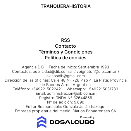
TRANQUERA
HISTORIA
RSS
Contacto
Términos y Condiciones
Política de cookies
Agencia DIB - Fecha de Inicio: Septiembre 1993
Contactos:
publicidad@dib.com.ar
/
vpignaton@dib.com.ar
/
avisosdib@gmail.com
Dirección de las oficinas: Calle 48 Nº 726 Piso 4, La Plata; Provincia
de Buenos Aires, Argentina
Teléfono: +5492215022421 - Whatsapp: +5492215031783
Email:
administracion@dib.com.ar
Registro DNDA Nº 32644856
Nº de edición: 9.890
Editor Responsable: Gonzalo Julián Irazoqui
Empresa propietaria del medio: Diarios Bonaerenses SA