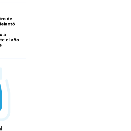
tro de
adelantó
o a
te el año
e
l