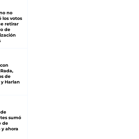
rno no
 los votos
e retirar
lo de
ización
s
 con
 Rada,
os de
 y Harlan
 de
ntes sumó
e de
 y ahora