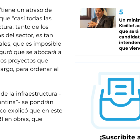
“tiene un atraso de
que “casi todas las
Un minis
Kicillof 
tura, tanto de los
que será
 del sector, es tan
candidat
intenden
ales, que es imposible
que vien
eguró que se abocará a
 los proyectos que
argo, para ordenar al
de la infraestructura -
entina”- se pondrán
ico explicó que en este
I en obras, que
¡Suscribite a