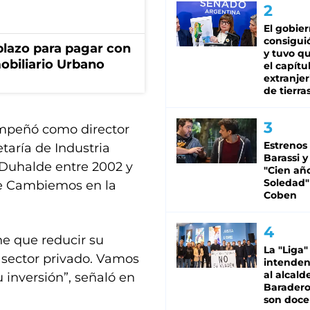
El gobie
consiguió
lazo para pagar con
y tuvo qu
obiliario Urbano
el capítu
extranjer
de tierra
empeñó como director
Estrenos
taría de Industria
Barassi y
 Duhalde entre 2002 y
"Cien añ
Soledad"
de Cambiemos en la
Coben
ne que reducir su
La "Liga"
l sector privado. Vamos
intende
al alcald
u inversión”, señaló en
Baradero
son doce