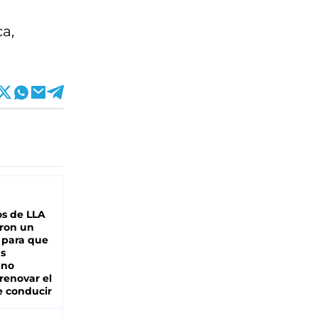
ca,
s de LLA
ron un
 para que
as
 no
renovar el
e conducir