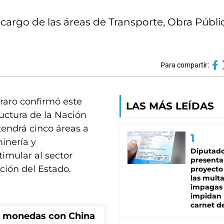
 cargo de las áreas de Transporte, Obra Públi
Para compartir:
raro confirmó este
LAS MÁS LEÍDAS
ructura de la Nación
 tendrá cinco áreas a
inería y
Diputado
imular al sector
presenta
ción del Estado.
proyecto
las mult
impagas
impidan 
carnet d
e monedas con China