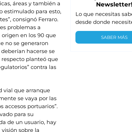
icas, áreas y también a
Newsletter
o estimulado para esto,
Lo que necesitas sab
es”, consignó Ferraro.
desde donde necesit
les problemas a
n origen en los 90 que
SABER MÁS
ue no se generaron
e deberían hacerse se
l respecto planteó que
gulatorios” contra las
 vial que arranque
lmente se vaya por las
os accesos portuarios”.
ivado para su
da de un usuario, hay
 visión sobre la